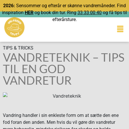
2026:
Sensommer og efterår er skønne vandremåneder. Find
inspiration
HER
og book din tur. Ring
33 33 00 40
og få tips til
efterårsture.
TIPS & TRICKS
VANDRETEKNIK – TIPS
TIL EN GOD
VANDRETUR
Vandring handler i sin enkleste form om at sætte den ene
fod foran den anden. Men hvis du vil gøre din vandretur