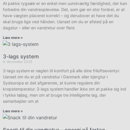
At pakke rygsæk er en enkel men uundværlig færdighed, der kan
forbedre din vandreoplevelse. Det, som gør en stor forskel, er at
have vægten placeret korrekt – og derudover at have det du
skal bruge lige ved hånden. Uanset om du er afsted på en
dagstur – eller en vandretur over flere
Læs mere »
3-lags system
9. december 2025
3-lags system er nøglen til komfort på alle dine friluftseventyr.
Uanset om du er på vandretur i Danmark eller bjergtur i
Sydeuropa er det afgørende, at kunne regulere din
kropstemperatur. 3-lags system handler ikke om at pakke sig ind
i tykke tøjlag, men om at bruge tre intelligente lag, der
samarbejder om at
Læs mere »
Snack til din vandretur – energi på farten