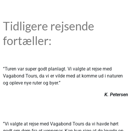
Tidligere rejsende
fortæller:
“Turen var super godt planlagt. Vi valgte at rejse med
Vagabond Tours, da vi er vilde med at komme ud i naturen
og opleve nye ruter og byer.”
K. Petersen
”Vi valgte at rejse med Vagabond Tours da vi havde hørt
godt om dem fra et vennepar. Kan kun sige at de levede op