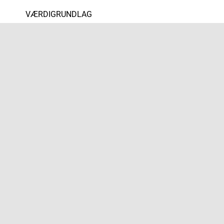
VÆRDIGRUNDLAG
HISTORIEN BAG
REJSEBETINGELSER
FORSIKRINGER
REJSEGARANTIFOND
 1642)