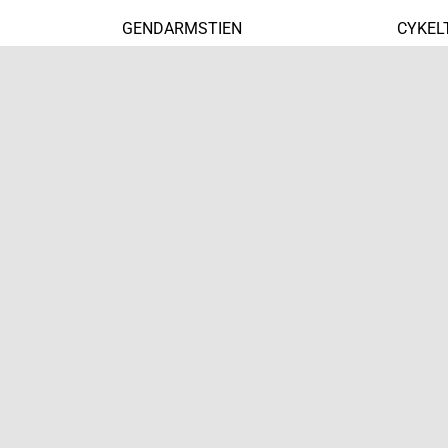
GENDARMSTIEN
CYKEL
MALERWEG
VANDR
DOLOMITTERNE
TØMM
ØHAVSSTIEN
KANOT
WEST HIGHLAND WAY
VANDR
® Vagabond Tours ApS
|