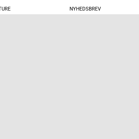
TURE
NYHEDSBREV
ING
FOREDRAG
ERFLÅDEFÆRD
NYE TURE 2025
URE
BÆREDYGTIGHED
ING MED HUND
 booking@vagabondtours.dk | Tilsluttet Rejsegarantifonden (nr.
© 2024 vagabondtours.dk – Alle rettigheder forbeholdes