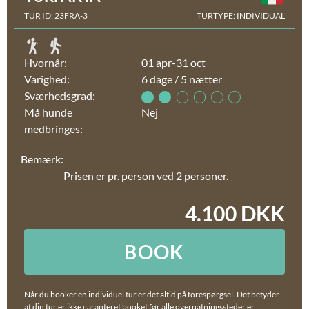
TUR ID: 23FRA-3
TURTYPE: INDIVIDUAL
Hvornår:
01 apr-31 oct
Varighed:
6 dage / 5 nætter
Sværhedsgrad:
Må hunde
Nej
medbringes:
Bemærk:
Prisen er pr. person ved 2 personer.
4.100 DKK
BOOK
Når du booker en individuel tur er det altid på forespørgsel. Det betyder
at din tur er ikke garanteret booket før alle overnatningssteder er