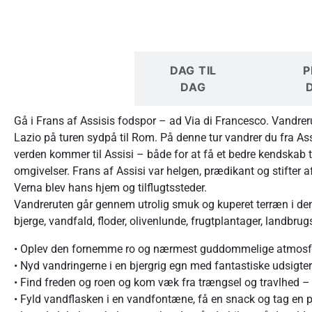
I KORTE
DAG TIL
P
TRÆK
DAG
Gå i Frans af Assisis fodspor – ad Via di Francesco. Vandre
Lazio på turen sydpå til Rom. På denne tur vandrer du fra Assis
verden kommer til Assisi – både for at få et bedre kendskab ti
omgivelser. Frans af Assisi var helgen, prædikant og stifter 
Verna blev hans hjem og tilflugtssteder.
Vandreruten går gennem utrolig smuk og kuperet terræn i den
bjerge, vandfald, floder, olivenlunde, frugtplantager, landbr
• Oplev den fornemme ro og nærmest guddommelige atmosfæ
• Nyd vandringerne i en bjergrig egn med fantastiske udsigter
• Find freden og roen og kom væk fra trængsel og travlhed –
• Fyld vandflasken i en vandfontæne, få en snack og tag en 