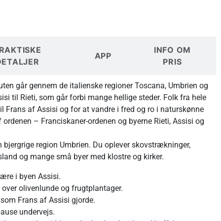
RAKTISKE
INFO OM
APP
DETALJER
PRIS
ruten går gennem de italienske regioner Toscana, Umbrien og
i til Rieti, som går forbi mange hellige steder. Folk fra hele
l Frans af Assisi og for at vandre i fred og ro i naturskønne
af ordenen – Franciskaner-ordenen og byerne Rieti, Assisi og
 bjergrige region Umbrien. Du oplever skovstrækninger,
ugsland og mange små byer med klostre og kirker.
re i byen Assisi.
 over olivenlunde og frugtplantager.
 som Frans af Assisi gjorde.
pause undervejs.