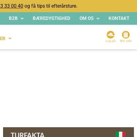
3 33 00 40
og få tips til efterårsture.
B2B
BÆREDYGTIGHED
OM OS
KONTAKT
ER
Log på
Min side
TURFAKTA