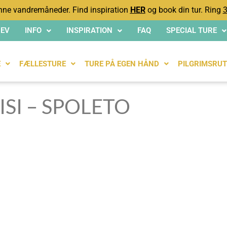
ne vandremåneder. Find inspiration
HER
og book din tur. Ring
3
EV
INFO
INSPIRATION
FAQ
SPECIAL TURE
E
FÆLLESTURE
TURE PÅ EGEN HÅND
PILGRIMSRUT
ISI – SPOLETO