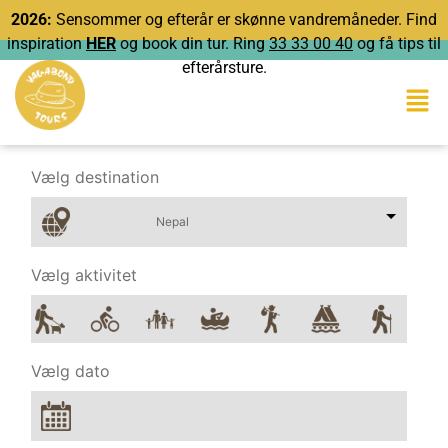
2026:
Sensommer og efterår er skønne vandremåneder. Find
inspiration
HER
og book din tur. Ring
33 33 00 40
og få tips til
efterårsture.
Vælg destination
Vælg aktivitet
Vælg dato