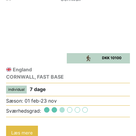
DKK 10100
England
CORNWALL, FAST BASE
7 dage
individual
Sæson: 01 feb-23 nov
Sværhedsgrad:
Læs mere