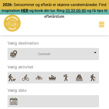
2026:
Sensommer og efterår er skønne vandremåneder. Find
inspiration
HER
og book din tur. Ring
33 33 00 40
og få tips til
efterårsture.
Vælg destination
Vælg aktivitet
Vælg dato