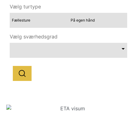
Vælg turtype
Fællesture
På egen hånd
Vælg sværhedsgrad