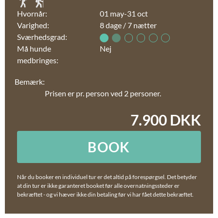
Hvornår:
01 may-31 oct
Varighed:
8 dage / 7 nætter
Sværhedsgrad:
Må hunde
Nej
medbringes:
Bemærk:
Prisen er pr. person ved 2 personer.
7.900 DKK
BOOK
Når du booker en individuel tur er det altid på forespørgsel. Det betyder
at din tur er ikke garanteret booket før alle overnatningssteder er
bekræftet - og vi hæver ikke din betaling før vi har fået dette bekræftet.