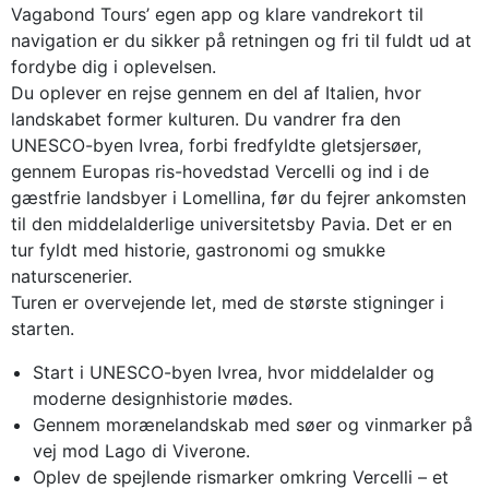
Vagabond Tours’ egen app og klare vandrekort til
navigation er du sikker på retningen og fri til fuldt ud at
fordybe dig i oplevelsen.
Du oplever en rejse gennem en del af Italien, hvor
landskabet former kulturen. Du vandrer fra den
UNESCO-byen Ivrea, forbi fredfyldte gletsjersøer,
gennem Europas ris-hovedstad Vercelli og ind i de
gæstfrie landsbyer i Lomellina, før du fejrer ankomsten
til den middelalderlige universitetsby Pavia. Det er en
tur fyldt med historie, gastronomi og smukke
naturscenerier.
Turen er overvejende let, med de største stigninger i
starten.
Start i UNESCO-byen Ivrea, hvor middelalder og
moderne designhistorie mødes.
Gennem morænelandskab med søer og vinmarker på
vej mod Lago di Viverone.
Oplev de spejlende rismarker omkring Vercelli – et