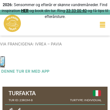
2026:
Sensommer og efterår er skønne vandremåneder. Find
inspiration
HER
og book din tur. Ring
33 33 00 40
og få tips til
efterårsture.
VIA FRANCIGENA: IVREA – PAVIA
DENNE TUR ER MED APP
TURFAKTA
TUR ID: 23ROM-8
TURTYPE: INDIVIDUAL