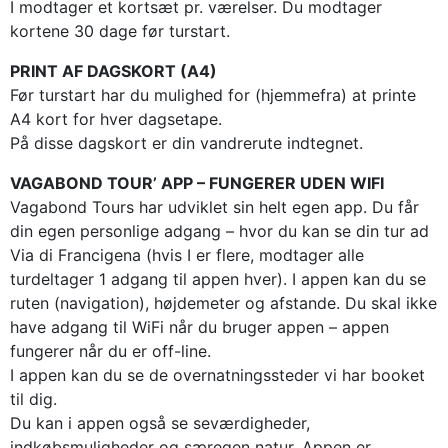
I modtager et kortsæt pr. værelser. Du modtager
kortene 30 dage før turstart.
PRINT AF DAGSKORT (A4)
Før turstart har du mulighed for (hjemmefra) at printe
A4 kort for hver dagsetape.
På disse dagskort er din vandrerute indtegnet.
VAGABOND TOUR’ APP – FUNGERER UDEN WIFI
Vagabond Tours har udviklet sin helt egen app. Du får
din egen personlige adgang – hvor du kan se din tur ad
Via di Francigena (hvis I er flere, modtager alle
turdeltager 1 adgang til appen hver). I appen kan du se
ruten (navigation), højdemeter og afstande. Du skal ikke
have adgang til WiFi når du bruger appen – appen
fungerer når du er off-line.
I appen kan du se de overnatningssteder vi har booket
til dig.
Du kan i appen også se seværdigheder,
indkøbsmuligheder og særegen natur. Appen er