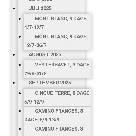
CAMINO
JULI 2025
PORTUGUES, 9
MONT BLANC, 9 DAGE,
DAGE, 19/5-27/5
4/7-12/7
JUNI 2025
MONT BLANC, 9 DAGE,
JULI 2025
18/7-26/7
MONT BLANC, 9
AUGUST 2025
DAGE, 4/7-12/7
MONT BLANC, 9
VESTERHAVET, 3 DAGE,
DAGE, 18/7-26/7
29/8-31/8
AUGUST 2025
SEPTEMBER 2025
VESTERHAVET,
CINQUE TERRE, 8 DAGE,
3 DAGE, 29/8-31/8
5/9-12/9
SEPTEMBER 2025
CAMINO FRANCES, 8
CINQUE TERRE,
DAGE, 6/9-13/9
8 DAGE, 5/9-12/9
CAMINO FRANCES, 8
CAMINO