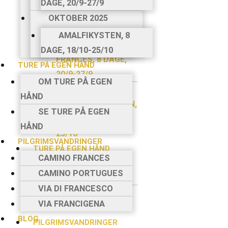
DAGE, 20/9-27/9
FRANCES, 8 DAGE,
OKTOBER 2025
6/9-13/9
AMALFIKYSTEN, 8
CAMINO
DAGE, 18/10-25/10
FRANCES, 8 DAGE,
TURE PÅ EGEN HÅND
20/9-27/9
OM TURE PÅ EGEN
OKTOBER 2025
HÅND
AMALFIKYSTEN,
SE TURE PÅ EGEN
8 DAGE, 18/10-
HÅND
25/10
PILGRIMSVANDRINGER
TURE PÅ EGEN HÅND
CAMINO FRANCES
OM TURE PÅ EGEN
CAMINO PORTUGUES
HÅND
VIA DI FRANCESCO
SE TURE PÅ EGEN
VIA FRANCIGENA
HÅND
BLOG
PILGRIMSVANDRINGER