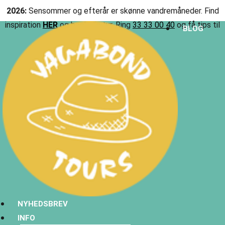
2026:
Sensommer og efterår er skønne vandremåneder. Find
inspiration
HER
og book din tur. Ring
33 33 00 40
og få tips til
Menu
BLOG
efterårsture.
NYHEDSBREV
INFO