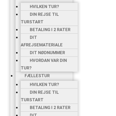
HUND
HVILKEN TUR?
VANDRING MED
DIN REJSE TIL
ÆSEL
TURSTART
VANDRING I
BETALING I 2 RATER
DANMARK
DIT
SVÆRHEDSGRADER
AFREJSEMATERIALE
DIN BOOKING
DIT NØDNUMMER
INDIVIDUEL TUR
HVORDAN VAR DIN
HVILKEN TUR?
TUR?
DIN REJSE TIL
FÆLLESTUR
TURSTART
HVILKEN TUR?
BETALING I 2
DIN REJSE TIL
RATER
TURSTART
DIT
BETALING I 2 RATER
AFREJSEMATERIALE
DIT