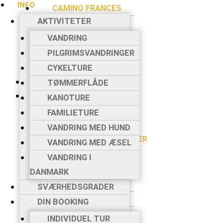
INFO
CAMINO FRANCES
AKTIVITETER
CAMINO
PORTUGUES
VANDRING
VIA DI FRANCESCO
PILGRIMSVANDRINGER
VIA FRANCIGENA
CYKELTURE
BLOG
TØMMERFLÅDE
INFO
KANOTURE
AKTIVITETER
FAMILIETURE
VANDRING
VANDRING MED HUND
PILGRIMSVANDRINGER
VANDRING MED ÆSEL
CYKELTURE
VANDRING I
TØMMERFLÅDE
DANMARK
KANOTURE
SVÆRHEDSGRADER
FAMILIETURE
DIN BOOKING
VANDRING MED
INDIVIDUEL TUR