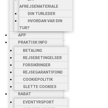
DIT
AFREJSEMATERIALE
NØDNUMMER
DIN TURLEDER
HVORDAN VAR
HVORDAN VAR DIN
DIN TUR?
TUR?
FÆLLESTUR
APP
HVILKEN TUR?
PRAKTISK INFO
DIN REJSE TIL
BETALING
TURSTART
REJSEBETINGELSER
BETALING I 2
FORSIKRINGER
RATER
REJSEGARANTIFOND
DIT
COOKIEPOLITIK
AFREJSEMATERIALE
SLETTE COOKIES
DIN TURLEDER
RABAT
HVORDAN VAR
DIN TUR?
EVENTYRSPORT