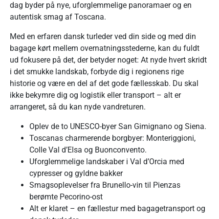
dag byder på nye, uforglemmelige panoramaer og en
autentisk smag af Toscana.
Med en erfaren dansk turleder ved din side og med din
bagage kørt mellem overnatningsstederne, kan du fuldt
ud fokusere på det, der betyder noget: At nyde hvert skridt
i det smukke landskab, forbyde dig i regionens rige
historie og være en del af det gode fællesskab. Du skal
ikke bekymre dig og logistik eller transport – alt er
arrangeret, så du kan nyde vandreturen.
Oplev de to UNESCO-byer San Gimignano og Siena.
Toscanas charmerende borgbyer: Monteriggioni,
Colle Val d’Elsa og Buonconvento.
Uforglemmelige landskaber i Val d’Orcia med
cypresser og gyldne bakker
Smagsoplevelser fra Brunello-vin til Pienzas
berømte Pecorino-ost
Alt er klaret – en fællestur med bagagetransport og