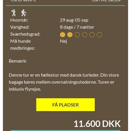
TUR ID: 46VIF-2
TURTYPE: GROUP
Hvornår:
29 aug-05 sep
Varighed:
8 dage / 7 nætter
Sværhedsgrad:
Må hunde
Nej
medbringes:
Bemærk:
Denne tur er en fællestur med dansk turleder. Din store
bagage køres mellem overnatningsstederne. Turen er
inklusiv flyrejse.
FÅ PLADSER
11.600 DKK