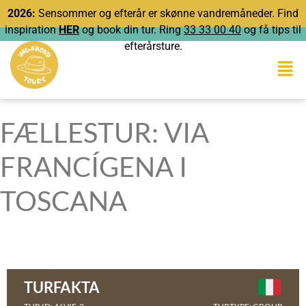
2026:
Sensommer og efterår er skønne vandremåneder. Find
inspiration
HER
og book din tur. Ring
33 33 00 40
og få tips til
efterårsture.
FÆLLESTUR: VIA
FRANCÍGENA I
TOSCANA
TURFAKTA