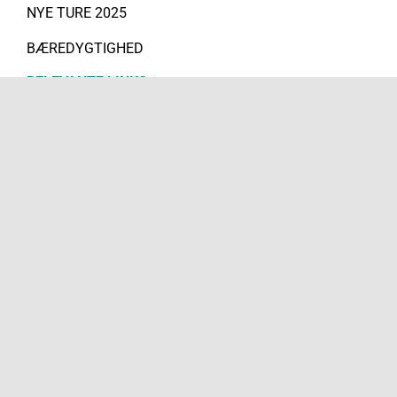
NYE TURE 2025
BÆREDYGTIGHED
RELEVANTE LINKS
KONTAKT
VÆRDIGRUNDLAG
HISTORIEN BAG
REJSEBETINGELSER
FORSIKRINGER
REJSEGARANTIFOND