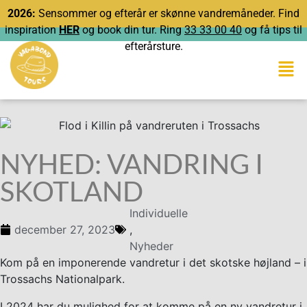
2026:
Sensommer og efterår er skønne vandremåneder. Find
inspiration
HER
og book din tur. Ring
33 33 00 40
og få tips til
efterårsture.
NYHED: VANDRING I
SKOTLAND
Individuelle
december 27, 2023
,
Nyheder
Kom på en imponerende vandretur i det skotske højland – i
Trossachs Nationalpark.
I 2024 har du mulighed for at komme på en ny vandretur i