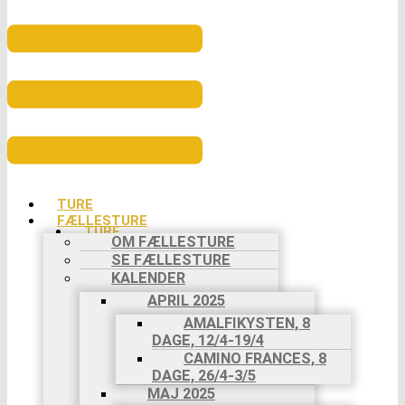
TURE
FÆLLESTURE
TURE
OM FÆLLESTURE
FÆLLESTURE
SE FÆLLESTURE
OM
KALENDER
FÆLLESTURE
SE
APRIL 2025
FÆLLESTURE
AMALFIKYSTEN, 8
KALENDER
DAGE, 12/4-19/4
APRIL 2025
CAMINO FRANCES, 8
AMALFIKYSTEN,
DAGE, 26/4-3/5
8 DAGE,
MAJ 2025
12/4-