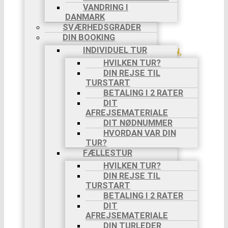
8 DAGE,
VANDRING I
20/9-
DANMARK
27/9
SVÆRHEDSGRADER
OKTOBER
DIN BOOKING
2025
INDIVIDUEL TUR
AMALFIKYSTEN,
8 DAGE,
HVILKEN TUR?
18/10-
DIN REJSE TIL
25/10
TURSTART
TURE PÅ EGEN HÅND
BETALING I 2 RATER
OM TURE PÅ
DIT
EGEN HÅND
AFREJSEMATERIALE
SE TURE PÅ
DIT NØDNUMMER
EGEN HÅND
HVORDAN VAR DIN
PILGRIMSVANDRINGER
TUR?
CAMINO
FÆLLESTUR
FRANCES
HVILKEN TUR?
CAMINO
DIN REJSE TIL
PORTUGUES
TURSTART
VIA DI
BETALING I 2 RATER
FRANCESCO
DIT
VIA
AFREJSEMATERIALE
FRANCIGENA
DIN TURLEDER
BLOG