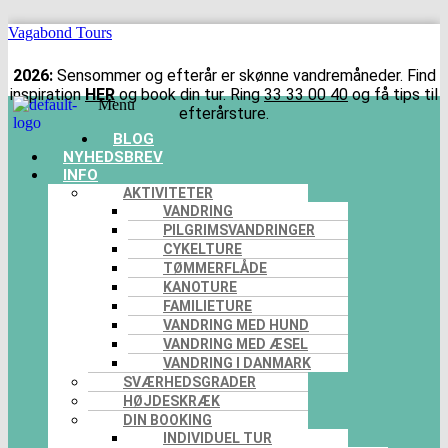
Vagabond Tours
2026:
Sensommer og efterår er skønne vandremåneder. Find
inspiration
HER
og book din tur. Ring
33 33 00 40
og få tips til
Menu
efterårsture.
BLOG
NYHEDSBREV
INFO
AKTIVITETER
VANDRING
PILGRIMSVANDRINGER
CYKELTURE
TØMMERFLÅDE
KANOTURE
FAMILIETURE
VANDRING MED HUND
VANDRING MED ÆSEL
VANDRING I DANMARK
SVÆRHEDSGRADER
HØJDESKRÆK
DIN BOOKING
INDIVIDUEL TUR