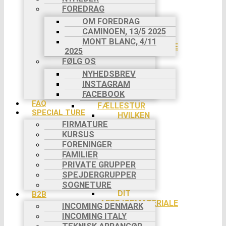
BETALING
FOREDRAG
I 2
OM FOREDRAG
RATER
CAMINOEN, 13/5 2025
DIT
MONT BLANC, 4/11
AFREJSEMATERIALE
2025
DIT
FØLG OS
NØDNUMMER
NYHEDSBREV
HVORDAN
INSTAGRAM
VAR DIN
FACEBOOK
TUR?
FAQ
FÆLLESTUR
SPECIAL TURE
HVILKEN
FIRMATURE
TUR?
KURSUS
DIN
FORENINGER
REJSE TIL
TURSTART
FAMILIER
BETALING
PRIVATE GRUPPER
I 2
SPEJDERGRUPPER
RATER
SOGNETURE
DIT
B2B
AFREJSEMATERIALE
INCOMING DENMARK
DIN
INCOMING ITALY
TURLEDER