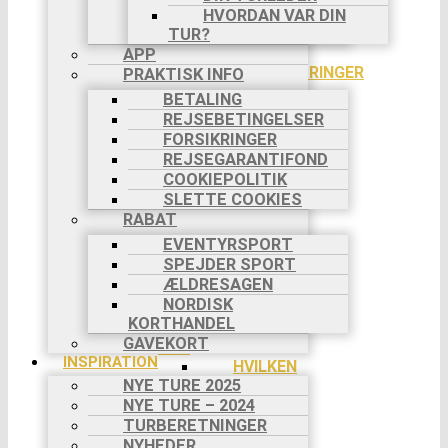
INFO
HVORDAN VAR DIN
AKTIVITETER
TUR?
VANDRING
APP
PILGRIMSVANDRINGER
PRAKTISK INFO
CYKELTURE
BETALING
TØMMERFLÅDE
REJSEBETINGELSER
KANOTURE
FORSIKRINGER
FAMILIETURE
REJSEGARANTIFOND
VANDRING
COOKIEPOLITIK
MED HUND
SLETTE COOKIES
VANDRING
RABAT
MED ÆSEL
EVENTYRSPORT
VANDRING
SPEJDER SPORT
I DANMARK
ÆLDRESAGEN
SVÆRHEDSGRADER
NORDISK
DIN BOOKING
KORTHANDEL
INDIVIDUEL
GAVEKORT
TUR
INSPIRATION
HVILKEN
NYE TURE 2025
TUR?
NYE TURE – 2024
DIN
REJSE TIL
TURBERETNINGER
TURSTART
NYHEDER