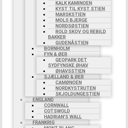
KALK KAMINOEN
KYST TIL KYST STIEN
MARSKSTIEN
MOLS BJERGE
NORDSØSTIEN
ROLD SKOV OG REBILD
BAKKER
GUDENÅSTIEN
BORNHOLM
FYN & ØER
GEOPARK DET
SYDFYNSKE ØHAV
ØHAVSSTIEN
SJÆLLAND & ØER
CAMØNOEN
NORDKYSTRUTEN
SKJOLDUNGESTIEN
ENGLAND
CORNWALL
COTSWOLD
HADRIAN’S WALL
FRANKRIG