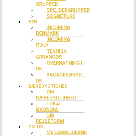
GRUPPER
SPEJDERGRUPPER
SOGNETURE
B2B
INCOMING
DENMARK
INCOMING
ITALY
TEKNISK
ARRANGØR
OVERNATNING I
DK
BAGAGEKØRSEL
DK
BÆREDYGTIGHED
OM
BÆREDYGTIGHED
LOKAL
ØKONOMI
DIN
REJSEFORM
OM OS
MEDARBEJDERNE