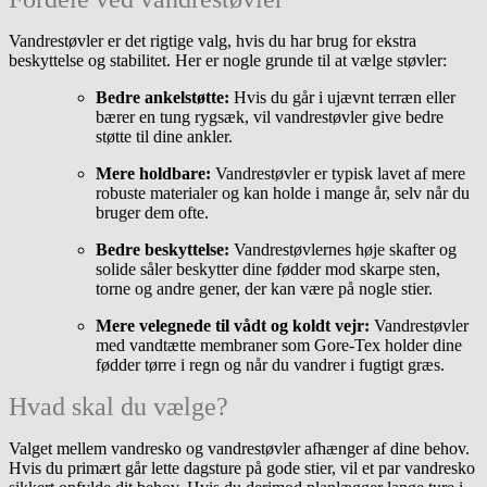
Vandrestøvler er det rigtige valg, hvis du har brug for ekstra
beskyttelse og stabilitet. Her er nogle grunde til at vælge støvler:
Bedre ankelstøtte:
Hvis du går i ujævnt terræn eller
bærer en tung rygsæk, vil vandrestøvler give bedre
støtte til dine ankler.
Mere holdbare:
Vandrestøvler er typisk lavet af mere
robuste materialer og kan holde i mange år, selv når du
bruger dem ofte.
Bedre beskyttelse:
Vandrestøvlernes høje skafter og
solide såler beskytter dine fødder mod skarpe sten,
torne og andre gener, der kan være på nogle stier.
Mere velegnede til vådt og koldt vejr:
Vandrestøvler
med vandtætte membraner som Gore-Tex holder dine
fødder tørre i regn og når du vandrer i fugtigt græs.
Hvad skal du vælge?
Valget mellem vandresko og vandrestøvler afhænger af dine behov.
Hvis du primært går lette dagsture på gode stier, vil et par vandresko