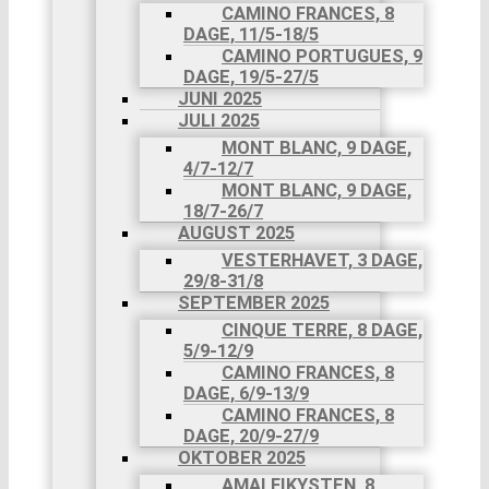
CAMINO FRANCES, 8
19/4
DAGE, 11/5-18/5
CAMINO
CAMINO PORTUGUES, 9
FRANCES,
DAGE, 19/5-27/5
8 DAGE,
JUNI 2025
26/4-3/5
JULI 2025
MAJ 2025
CAMINO
MONT BLANC, 9 DAGE,
FRANCES,
4/7-12/7
8 DAGE,
MONT BLANC, 9 DAGE,
11/5-
18/7-26/7
18/5
AUGUST 2025
CAMINO
VESTERHAVET, 3 DAGE,
PORTUGUES,
29/8-31/8
9 DAGE,
SEPTEMBER 2025
19/5-
CINQUE TERRE, 8 DAGE,
27/5
5/9-12/9
JUNI
CAMINO FRANCES, 8
2025
DAGE, 6/9-13/9
JULI 2025
CAMINO FRANCES, 8
MONT
DAGE, 20/9-27/9
BLANC, 9
OKTOBER 2025
DAGE, 4/7-
12/7
AMALFIKYSTEN, 8