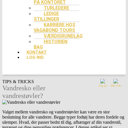
PÅ KONTORET
TURLEDERE
LEDIGE
STILLINGER
KARRIERE HOS
VAGABOND TOURS
VÆRDIGRUNDLAG
HISTORIEN
BAG
KONTAKT
LOG IND
TIPS & TRICKS
Log på
Min side
Vandresko eller
vandrestøvler?
Valget mellem vandresko og vandrestøvler kan være en stor
beslutning for
alle
vandrer
e
. Begge typer fodtøj har deres fordele og
ulemper
. H
vad
,
der passer bedst til dig, afhænger af din
vandrestil
,
terrænet og dine personlige præferencer. I denne artikel ser vi