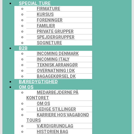
SPECIAL TURE
FIRMATURE
KURSUS
FORENINGER
FAMILIER
PRIVATE GRUPPER
SPEJDERGRUPPER
SOGNETURE
B2B
INCOMING DENMARK
INCOMING ITALY
TEKNISK ARRANGØR
OVERNATNING I DK
BAGAGEKØRSEL DK
BÆREDYGTIGHED
OM OS
MEDARBEJDERNE PÅ
KONTORET
OM OS
LEDIGE STILLINGER
KARRIERE HOS VAGABOND
TOURS
VÆRDIGRUNDLAG
HISTORIEN BAG