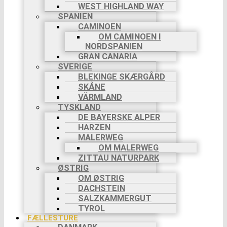
WEST HIGHLAND WAY
SPANIEN
CAMINOEN
OM CAMINOEN I
NORDSPANIEN
GRAN CANARIA
SVERIGE
BLEKINGE SKÆRGÅRD
SKÅNE
VÄRMLAND
TYSKLAND
DE BAYERSKE ALPER
HARZEN
MALERWEG
OM MALERWEG
ZITTAU NATURPARK
ØSTRIG
OM ØSTRIG
DACHSTEIN
SALZKAMMERGUT
TYROL
FÆLLESTURE