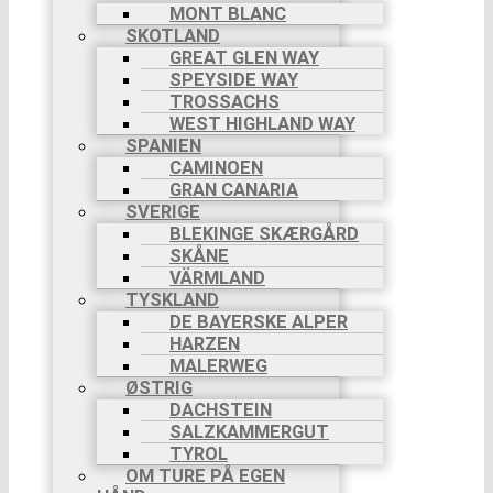
MONT BLANC
SKOTLAND
GREAT GLEN WAY
SPEYSIDE WAY
TROSSACHS
WEST HIGHLAND WAY
SPANIEN
CAMINOEN
GRAN CANARIA
SVERIGE
BLEKINGE SKÆRGÅRD
SKÅNE
VÄRMLAND
TYSKLAND
DE BAYERSKE ALPER
HARZEN
MALERWEG
ØSTRIG
DACHSTEIN
SALZKAMMERGUT
TYROL
OM TURE PÅ EGEN