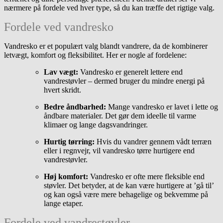
nærmere på fordele ved hver type, så du kan træffe det rigtige valg.
Fordele ved vandresko
Vandresko er et populært valg blandt vandrere, da de kombinerer
letvægt, komfort og fleksibilitet. Her er nogle af fordelene:
Lav vægt:
Vandresko er generelt lettere end
vandrestøvler – dermed bruger du mindre energi på
hvert skridt.
Bedre åndbarhed:
Mange vandresko er lavet i lette og
åndbare materialer. Det gør dem ideelle til varme
klimaer og lange dagsvandringer.
Hurtig tørring:
Hvis du vandrer gennem vådt terræn
eller i regnvejr, vil vandresko tørre hurtigere end
vandrestøvler.
Høj komfort:
Vandresko er ofte mere fleksible end
støvler. Det betyder, at de kan være hurtigere at ’gå til’
og kan også være mere behagelige og bekvemme på
lange etaper.
Fordele ved vandrestøvler