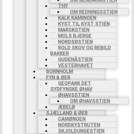
THY
OM REDNINGSSTIEN
KALK KAMINOEN
KYST TIL KYST STIEN
MARSKSTIEN
MOLS BJERGE
NORDSØSTIEN
ROLD SKOV OG REBILD
BAKKER
GUDENÅSTIEN
VESTERHAVET
BORNHOLM
FYN & ØER
GEOPARK DET
SYDFYNSKE ØHAV
ØHAVSSTIEN
OM ØHAVSSTIEN
ÆBELØ
SJÆLLAND & ØER
CAMØNOEN
NORDKYSTRUTEN
SKJOLDUNGESTIEN