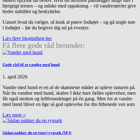
sikkert opfylde dit behov. Hvis du derimod planlægger lange ture i
bjergrigt terræn – og måske med oppakning – vil vandrestøvler give
bedre stabilitet og beskyttelse.
Uanset hvad du vælger, så husk at prøve fodtøjet – og gå nogle ture
i fodtøjet – før du begiver dig ud på eventyr.
Læs flere blogindlæg her
Få flere gode råd herunder:
Gode råd til at vandre med hund
1. april 2026
Vandre med hund er en af de skønneste måder at opleve naturen på.
Når du vandrer med hund, skaber I ikke bare fælles oplevelser, men
får også motion og luftforandringer på én gang. Men for at vandre
med hund bliver en lige så god oplevelse for din firbenede ven som
Læs mere »
Sådan pakker du en (stor) rygsæk (50 l)