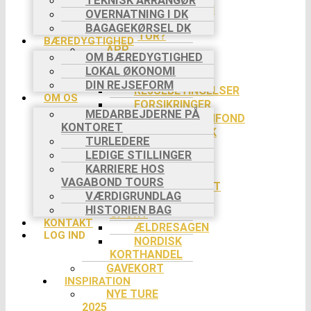
TEKNISK ARRANGØR
HVORDAN
OVERNATNING I DK
VAR DIN
BAGAGEKØRSEL DK
TUR?
BÆREDYGTIGHED
APP
OM BÆREDYGTIGHED
PRAKTISK INFO
LOKAL ØKONOMI
BETALING
DIN REJSEFORM
REJSEBETINGELSER
OM OS
FORSIKRINGER
MEDARBEJDERNE PÅ
REJSEGARANTIFOND
KONTORET
COOKIEPOLITIK
TURLEDERE
SLETTE
LEDIGE STILLINGER
COOKIES
KARRIERE HOS
RABAT
VAGABOND TOURS
EVENTYRSPORT
VÆRDIGRUNDLAG
SPEJDER
HISTORIEN BAG
SPORT
KONTAKT
ÆLDRESAGEN
LOG IND
NORDISK
KORTHANDEL
GAVEKORT
INSPIRATION
NYE TURE
2025