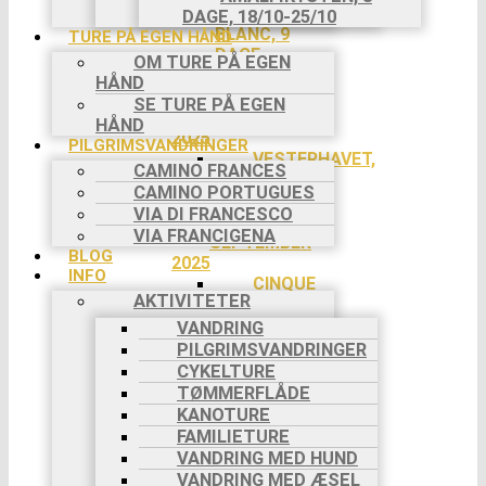
MONT
DAGE, 18/10-25/10
BLANC, 9
TURE PÅ EGEN HÅND
DAGE,
OM TURE PÅ EGEN
18/7-
HÅND
26/7
SE TURE PÅ EGEN
AUGUST
HÅND
2025
PILGRIMSVANDRINGER
VESTERHAVET,
CAMINO FRANCES
3 DAGE,
CAMINO PORTUGUES
29/8-
VIA DI FRANCESCO
31/8
VIA FRANCIGENA
SEPTEMBER
BLOG
2025
INFO
CINQUE
AKTIVITETER
TERRE, 8
DAGE, 5/9-
VANDRING
12/9
PILGRIMSVANDRINGER
CAMINO
CYKELTURE
FRANCES,
TØMMERFLÅDE
8 DAGE,
KANOTURE
6/9-13/9
FAMILIETURE
CAMINO
VANDRING MED HUND
FRANCES,
VANDRING MED ÆSEL