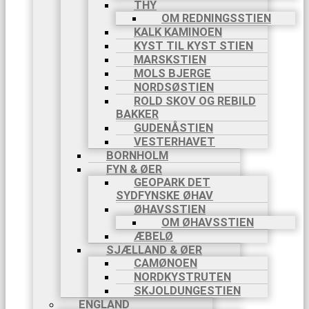
THY
OM REDNINGSSTIEN
KALK KAMINOEN
KYST TIL KYST STIEN
MARSKSTIEN
MOLS BJERGE
NORDSØSTIEN
ROLD SKOV OG REBILD
BAKKER
GUDENÅSTIEN
VESTERHAVET
BORNHOLM
FYN & ØER
GEOPARK DET
SYDFYNSKE ØHAV
ØHAVSSTIEN
OM ØHAVSSTIEN
ÆBELØ
SJÆLLAND & ØER
CAMØNOEN
NORDKYSTRUTEN
SKJOLDUNGESTIEN
ENGLAND