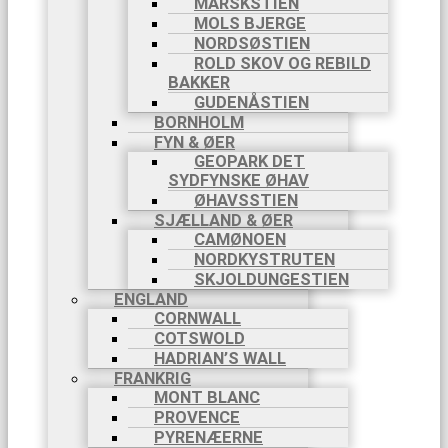
MARSKSTIEN
MOLS BJERGE
NORDSØSTIEN
ROLD SKOV OG REBILD
BAKKER
GUDENÅSTIEN
BORNHOLM
FYN & ØER
GEOPARK DET
SYDFYNSKE ØHAV
ØHAVSSTIEN
SJÆLLAND & ØER
CAMØNOEN
NORDKYSTRUTEN
SKJOLDUNGESTIEN
ENGLAND
CORNWALL
COTSWOLD
HADRIAN’S WALL
FRANKRIG
MONT BLANC
PROVENCE
PYRENÆERNE