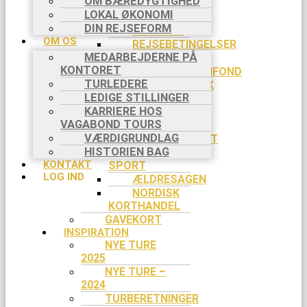
OM BÆREDYGTIGHED
APP
LOKAL ØKONOMI
PRAKTISK INFO
DIN REJSEFORM
BETALING
OM OS
REJSEBETINGELSER
MEDARBEJDERNE PÅ
FORSIKRINGER
KONTORET
REJSEGARANTIFOND
TURLEDERE
COOKIEPOLITIK
LEDIGE STILLINGER
SLETTE
KARRIERE HOS
COOKIES
VAGABOND TOURS
RABAT
VÆRDIGRUNDLAG
EVENTYRSPORT
HISTORIEN BAG
SPEJDER
KONTAKT
SPORT
LOG IND
ÆLDRESAGEN
NORDISK
KORTHANDEL
GAVEKORT
INSPIRATION
NYE TURE
2025
NYE TURE –
2024
TURBERETNINGER