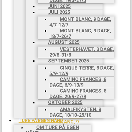
DAGE, 19/5-27/5
8 DAGE,
JUNI 2025
26/4-3/5
JULI 2025
MAJ 2025
MONT BLANC, 9 DAGE,
CAMINO
4/7-12/7
FRANCES,
MONT BLANC, 9 DAGE,
8 DAGE,
18/7-26/7
11/5-
AUGUST 2025
18/5
CAMINO
VESTERHAVET, 3 DAGE,
PORTUGUES,
29/8-31/8
9 DAGE,
SEPTEMBER 2025
19/5-
CINQUE TERRE, 8 DAGE,
27/5
5/9-12/9
JUNI
CAMINO FRANCES, 8
2025
DAGE, 6/9-13/9
JULI 2025
CAMINO FRANCES, 8
MONT
DAGE, 20/9-27/9
BLANC, 9
OKTOBER 2025
DAGE, 4/7-
AMALFIKYSTEN, 8
12/7
DAGE, 18/10-25/10
MONT
TURE PÅ EGEN HÅND
BLANC, 9
OM TURE PÅ EGEN
DAGE,