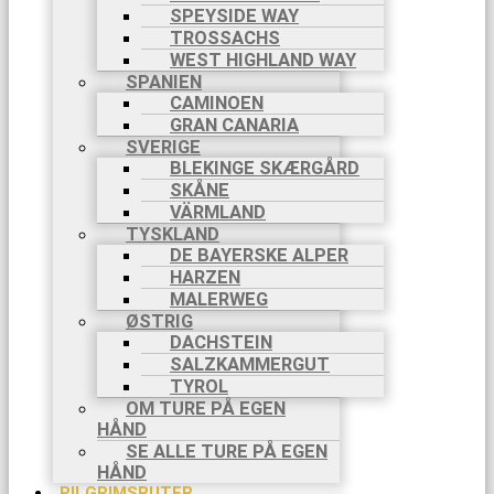
SPEYSIDE WAY
TROSSACHS
WEST HIGHLAND WAY
SPANIEN
CAMINOEN
GRAN CANARIA
SVERIGE
BLEKINGE SKÆRGÅRD
SKÅNE
VÄRMLAND
TYSKLAND
DE BAYERSKE ALPER
HARZEN
MALERWEG
ØSTRIG
DACHSTEIN
SALZKAMMERGUT
TYROL
OM TURE PÅ EGEN
HÅND
SE ALLE TURE PÅ EGEN
HÅND
PILGRIMSRUTER