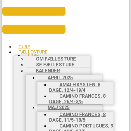
TURE
FÆLLESTURE
TURE
OM FÆLLESTURE
FÆLLESTURE
SE FÆLLESTURE
OM
KALENDER
FÆLLESTURE
SE
APRIL 2025
FÆLLESTURE
AMALFIKYSTEN, 8
KALENDER
DAGE, 12/4-19/4
APRIL 2025
CAMINO FRANCES, 8
AMALFIKYSTEN,
DAGE, 26/4-3/5
8 DAGE,
MAJ 2025
12/4-
CAMINO FRANCES, 8
19/4
DAGE, 11/5-18/5
CAMINO
CAMINO PORTUGUES, 9
FRANCES,