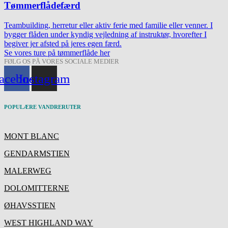
Tømmerflådefærd
Teambuilding, herretur eller aktiv ferie med familie eller venner. I
bygger flåden under kyndig vejledning af instruktør, hvorefter I
begiver jer afsted på jeres egen færd.
Se vores ture på tømmerflåde her
FØLG OS PÅ VORES SOCIALE MEDIER
acebook
Instagram
POPULÆRE VANDRERUTER
MONT BLANC
GENDARMSTIEN
MALERWEG
DOLOMITTERNE
ØHAVSSTIEN
WEST HIGHLAND WAY