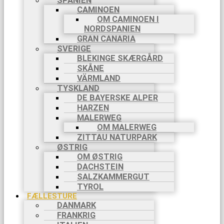
SPANIEN
CAMINOEN
OM CAMINOEN I
NORDSPANIEN
GRAN CANARIA
SVERIGE
BLEKINGE SKÆRGÅRD
SKÅNE
VÄRMLAND
TYSKLAND
DE BAYERSKE ALPER
HARZEN
MALERWEG
OM MALERWEG
ZITTAU NATURPARK
ØSTRIG
OM ØSTRIG
DACHSTEIN
SALZKAMMERGUT
TYROL
FÆLLESTURE
DANMARK
FRANKRIG