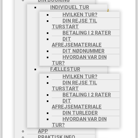
2025
INDIVIDUEL TUR
AMALFIKYSTEN,
HVILKEN TUR?
8 DAGE,
DIN REJSE TIL
18/10-
TURSTART
25/10
BETALING I 2 RATER
TURE PÅ EGEN HÅND
DIT
OM TURE PÅ
AFREJSEMATERIALE
EGEN HÅND
DIT NØDNUMMER
SE TURE PÅ
HVORDAN VAR DIN
EGEN HÅND
TUR?
PILGRIMSVANDRINGER
CAMINO
FÆLLESTUR
FRANCES
HVILKEN TUR?
CAMINO
DIN REJSE TIL
PORTUGUES
TURSTART
VIA DI
BETALING I 2 RATER
FRANCESCO
DIT
VIA
AFREJSEMATERIALE
FRANCIGENA
DIN TURLEDER
BLOG
HVORDAN VAR DIN
INFO
TUR?
AKTIVITETER
APP
VANDRING
PRAKTISK INFO