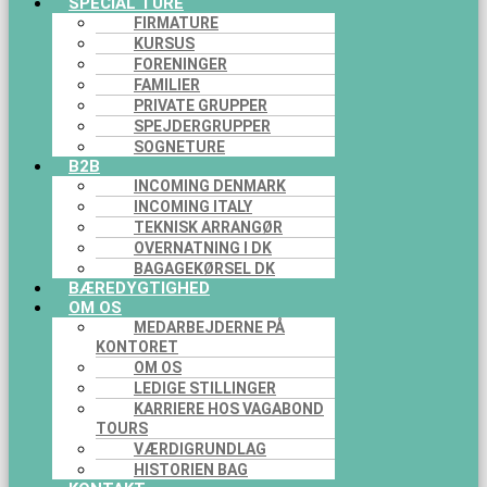
SPECIAL TURE
FIRMATURE
KURSUS
FORENINGER
FAMILIER
PRIVATE GRUPPER
SPEJDERGRUPPER
SOGNETURE
B2B
INCOMING DENMARK
INCOMING ITALY
TEKNISK ARRANGØR
OVERNATNING I DK
BAGAGEKØRSEL DK
BÆREDYGTIGHED
OM OS
MEDARBEJDERNE PÅ
KONTORET
OM OS
LEDIGE STILLINGER
KARRIERE HOS VAGABOND
TOURS
VÆRDIGRUNDLAG
HISTORIEN BAG