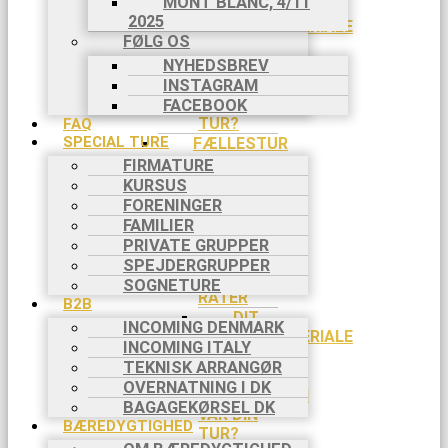
MONT BLANC, 4/11
DIT
2025
AFREJSEMATERIALE
FØLG OS
DIT
NYHEDSBREV
NØDNUMMER
INSTAGRAM
HVORDAN
VAR DIN
FACEBOOK
TUR?
FAQ
SPECIAL TURE
FÆLLESTUR
HVILKEN
FIRMATURE
TUR?
KURSUS
DIN
FORENINGER
REJSE TIL
FAMILIER
TURSTART
PRIVATE GRUPPER
BETALING
SPEJDERGRUPPER
I 2
SOGNETURE
RATER
B2B
DIT
INCOMING DENMARK
AFREJSEMATERIALE
INCOMING ITALY
DIN
TEKNISK ARRANGØR
TURLEDER
OVERNATNING I DK
HVORDAN
BAGAGEKØRSEL DK
VAR DIN
BÆREDYGTIGHED
TUR?