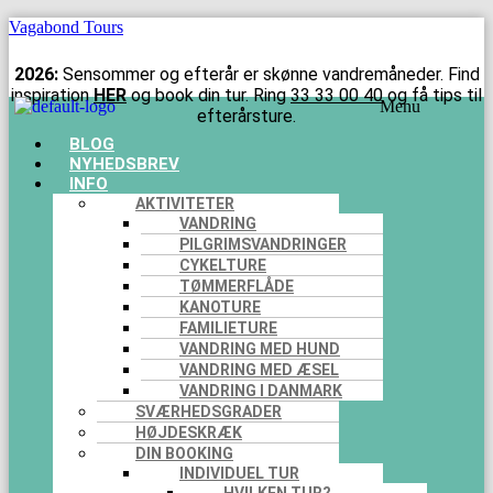
Vagabond Tours
2026:
Sensommer og efterår er skønne vandremåneder. Find
inspiration
HER
og book din tur. Ring
33 33 00 40
og få tips til
Menu
efterårsture.
BLOG
NYHEDSBREV
INFO
AKTIVITETER
VANDRING
PILGRIMSVANDRINGER
CYKELTURE
TØMMERFLÅDE
KANOTURE
FAMILIETURE
VANDRING MED HUND
VANDRING MED ÆSEL
VANDRING I DANMARK
SVÆRHEDSGRADER
HØJDESKRÆK
DIN BOOKING
INDIVIDUEL TUR