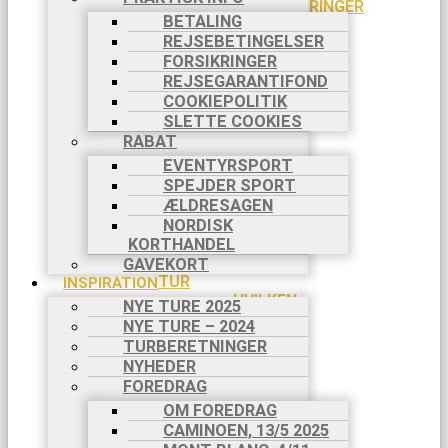
PILGRIMSVANDRINGER
BETALING
CYKELTURE
REJSEBETINGELSER
TØMMERFLÅDE
FORSIKRINGER
KANOTURE
REJSEGARANTIFOND
FAMILIETURE
COOKIEPOLITIK
VANDRING
SLETTE COOKIES
MED HUND
RABAT
VANDRING
MED ÆSEL
EVENTYRSPORT
VANDRING
SPEJDER SPORT
I DANMARK
ÆLDRESAGEN
SVÆRHEDSGRADER
NORDISK
DIN BOOKING
KORTHANDEL
INDIVIDUEL
GAVEKORT
TUR
INSPIRATION
HVILKEN
NYE TURE 2025
TUR?
NYE TURE – 2024
DIN
TURBERETNINGER
REJSE TIL
NYHEDER
TURSTART
FOREDRAG
BETALING
OM FOREDRAG
I 2
CAMINOEN, 13/5 2025
RATER