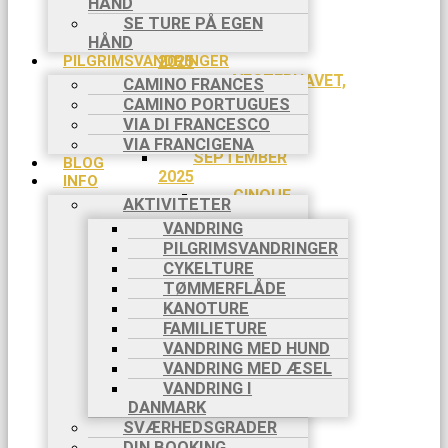
HÅND
18/7-
26/7
SE TURE PÅ EGEN
HÅND
AUGUST
PILGRIMSVANDRINGER
2025
VESTERHAVET,
CAMINO FRANCES
3 DAGE,
CAMINO PORTUGUES
29/8-
VIA DI FRANCESCO
31/8
VIA FRANCIGENA
SEPTEMBER
BLOG
2025
INFO
CINQUE
AKTIVITETER
TERRE, 8
VANDRING
DAGE, 5/9-
PILGRIMSVANDRINGER
12/9
CYKELTURE
CAMINO
TØMMERFLÅDE
FRANCES,
KANOTURE
8 DAGE,
FAMILIETURE
6/9-13/9
VANDRING MED HUND
CAMINO
VANDRING MED ÆSEL
FRANCES,
8 DAGE,
VANDRING I
20/9-
DANMARK
27/9
SVÆRHEDSGRADER
OKTOBER
DIN BOOKING