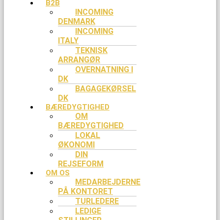
B2B
INCOMING
DENMARK
INCOMING
ITALY
TEKNISK
ARRANGØR
OVERNATNING I
DK
BAGAGEKØRSEL
DK
BÆREDYGTIGHED
OM
BÆREDYGTIGHED
LOKAL
ØKONOMI
DIN
REJSEFORM
OM OS
MEDARBEJDERNE
PÅ KONTORET
TURLEDERE
LEDIGE