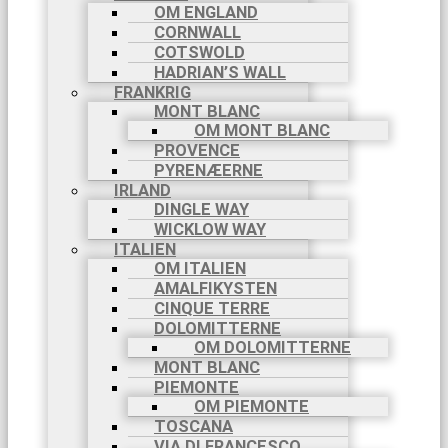
OM ENGLAND
CORNWALL
COTSWOLD
HADRIAN’S WALL
FRANKRIG
MONT BLANC
OM MONT BLANC
PROVENCE
PYRENÆERNE
IRLAND
DINGLE WAY
WICKLOW WAY
ITALIEN
OM ITALIEN
AMALFIKYSTEN
CINQUE TERRE
DOLOMITTERNE
OM DOLOMITTERNE
MONT BLANC
PIEMONTE
OM PIEMONTE
TOSCANA
VIA DI FRANCESCO