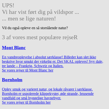
UPS!
Vi har vist ført dig på vildspor ...
... men se lige naturen!
Vil du også opleve en så storslående natur?
3 af vores mest populære rejseR
Mont Blanc
En vandreoplevelse i absolut særklasse! Billeder kan slet ikke
beskrive hvor smukt der virkelig er. Det SKAL opleves! Syv dale,
tre lande – Frankrig, Schweiz og Italien.
Se vores rejser til Mont Blanc her
Bornholm
Oplev smuk og varieret natur, og lokale råvarer i særklasse.
Bornholm er uspolerede klippekyster, øde strande, brusende
vandfald og små hyggelige havnebyer.
Se vores rejser til Bornholm her