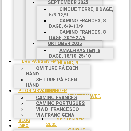
9 DAGE,
SEPTEMBER 2025
19/5-
CINQUE TERRE, 8 DAGE,
27/5
5/9-12/9
JUNI
CAMINO FRANCES, 8
2025
DAGE, 6/9-13/9
JULI 2025
CAMINO FRANCES, 8
MONT
DAGE, 20/9-27/9
BLANC, 9
OKTOBER 2025
DAGE, 4/7-
AMALFIKYSTEN, 8
12/7
DAGE, 18/10-25/10
MONT
TURE PÅ EGEN HÅND
BLANC, 9
OM TURE PÅ EGEN
DAGE,
HÅND
18/7-
26/7
SE TURE PÅ EGEN
HÅND
AUGUST
PILGRIMSVANDRINGER
2025
VESTERHAVET,
CAMINO FRANCES
3 DAGE,
CAMINO PORTUGUES
29/8-
VIA DI FRANCESCO
31/8
VIA FRANCIGENA
SEPTEMBER
BLOG
2025
INFO
CINQUE