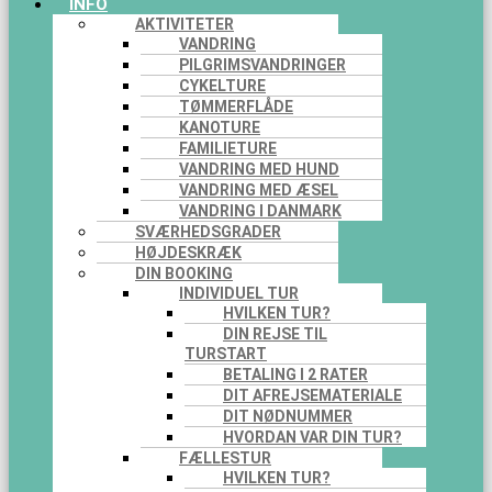
INFO
AKTIVITETER
VANDRING
PILGRIMSVANDRINGER
CYKELTURE
TØMMERFLÅDE
KANOTURE
FAMILIETURE
VANDRING MED HUND
VANDRING MED ÆSEL
VANDRING I DANMARK
SVÆRHEDSGRADER
HØJDESKRÆK
DIN BOOKING
INDIVIDUEL TUR
HVILKEN TUR?
DIN REJSE TIL
TURSTART
BETALING I 2 RATER
DIT AFREJSEMATERIALE
DIT NØDNUMMER
HVORDAN VAR DIN TUR?
FÆLLESTUR
HVILKEN TUR?