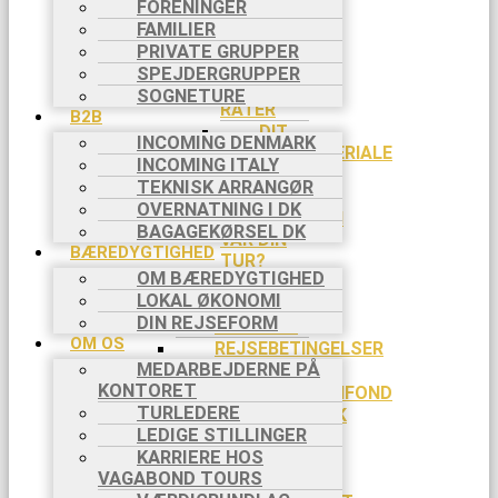
DIN
FORENINGER
REJSE TIL
FAMILIER
TURSTART
PRIVATE GRUPPER
BETALING
SPEJDERGRUPPER
I 2
SOGNETURE
RATER
B2B
DIT
INCOMING DENMARK
AFREJSEMATERIALE
INCOMING ITALY
DIN
TEKNISK ARRANGØR
TURLEDER
OVERNATNING I DK
HVORDAN
BAGAGEKØRSEL DK
VAR DIN
BÆREDYGTIGHED
TUR?
OM BÆREDYGTIGHED
APP
LOKAL ØKONOMI
PRAKTISK INFO
DIN REJSEFORM
BETALING
OM OS
REJSEBETINGELSER
MEDARBEJDERNE PÅ
FORSIKRINGER
KONTORET
REJSEGARANTIFOND
TURLEDERE
COOKIEPOLITIK
LEDIGE STILLINGER
SLETTE
KARRIERE HOS
COOKIES
VAGABOND TOURS
RABAT