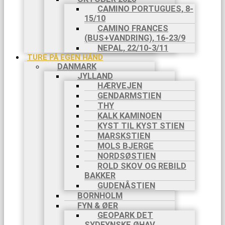
CAMINO PORTUGUES, 8-
15/10
CAMINO FRANCES
(BUS+VANDRING), 16-23/9
NEPAL, 22/10-3/11
TURE PÅ EGEN HÅND
DANMARK
JYLLAND
HÆRVEJEN
GENDARMSTIEN
THY
KALK KAMINOEN
KYST TIL KYST STIEN
MARSKSTIEN
MOLS BJERGE
NORDSØSTIEN
ROLD SKOV OG REBILD
BAKKER
GUDENÅSTIEN
BORNHOLM
FYN & ØER
GEOPARK DET
SYDFYNSKE ØHAV