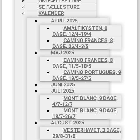
OM FÆLLESTURE
FÆLLESTURE
SE FÆLLESTURE
OM
KALENDER
FÆLLESTURE
SE
APRIL 2025
FÆLLESTURE
AMALFIKYSTEN, 8
KALENDER
DAGE, 12/4-19/4
APRIL 2025
CAMINO FRANCES, 8
AMALFIKYSTEN,
DAGE, 26/4-3/5
8 DAGE,
MAJ 2025
12/4-
CAMINO FRANCES, 8
19/4
DAGE, 11/5-18/5
CAMINO
CAMINO PORTUGUES, 9
FRANCES,
DAGE, 19/5-27/5
8 DAGE,
JUNI 2025
26/4-3/5
JULI 2025
MAJ 2025
MONT BLANC, 9 DAGE,
CAMINO
4/7-12/7
FRANCES,
MONT BLANC, 9 DAGE,
8 DAGE,
18/7-26/7
11/5-
AUGUST 2025
18/5
CAMINO
VESTERHAVET, 3 DAGE,
PORTUGUES,
29/8-31/8