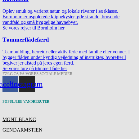
Oplev smuk og varieret natur, og lokale råvarer i særklasse.
Bornholm er uspolerede klippekyster, øde strande, brusende
vandfald og små hyggelige havnebyer.
Se vores rejser til Bornholm her
Tømmerflådefærd
Teambuilding, herretur eller aktiv ferie med familie eller venner. I
bygger flåden under kyndig vejledning af instruktør, hvorefter I
begiver jer afsted på jeres egen færd.
Se vores ture på tømmerflåde her
FØLG OS PÅ VORES SOCIALE MEDIER
acebook
Instagram
POPULÆRE VANDRERUTER
MONT BLANC
GENDARMSTIEN