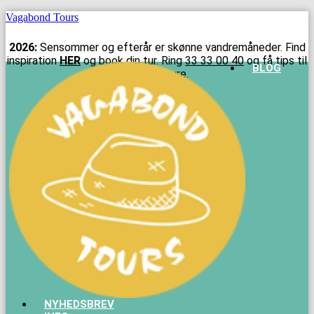
Vagabond Tours
2026:
Sensommer og efterår er skønne vandremåneder. Find
inspiration
HER
og book din tur. Ring
33 33 00 40
og få tips til
Menu
BLOG
efterårsture.
NYHEDSBREV