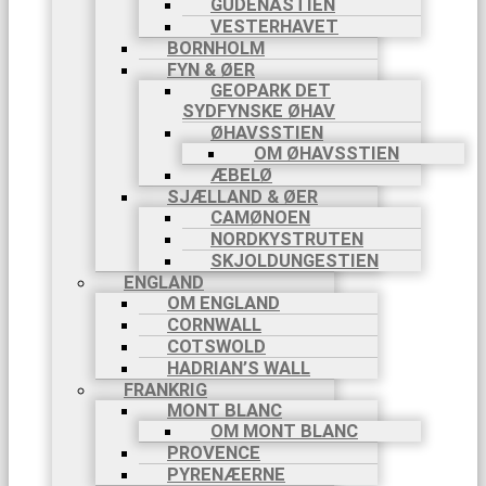
GUDENÅSTIEN
VESTERHAVET
BORNHOLM
FYN & ØER
GEOPARK DET
SYDFYNSKE ØHAV
ØHAVSSTIEN
OM ØHAVSSTIEN
ÆBELØ
SJÆLLAND & ØER
CAMØNOEN
NORDKYSTRUTEN
SKJOLDUNGESTIEN
ENGLAND
OM ENGLAND
CORNWALL
COTSWOLD
HADRIAN’S WALL
FRANKRIG
MONT BLANC
OM MONT BLANC
PROVENCE
PYRENÆERNE