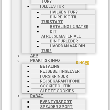
TUR?
PILGRIMSVANDRINGER
CAMINO
FÆLLESTUR
FRANCES
HVILKEN TUR?
CAMINO
DIN REJSE TIL
PORTUGUES
TURSTART
VIA DI
BETALING I 2 RATER
FRANCESCO
DIT
VIA
AFREJSEMATERIALE
FRANCIGENA
DIN TURLEDER
BLOG
HVORDAN VAR DIN
INFO
TUR?
AKTIVITETER
APP
VANDRING
PRAKTISK INFO
PILGRIMSVANDRINGER
BETALING
CYKELTURE
REJSEBETINGELSER
TØMMERFLÅDE
FORSIKRINGER
KANOTURE
REJSEGARANTIFOND
FAMILIETURE
COOKIEPOLITIK
VANDRING
SLETTE COOKIES
MED HUND
RABAT
VANDRING
MED ÆSEL
EVENTYRSPORT
VANDRING
SPEJDER SPORT