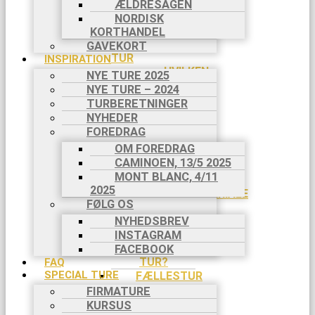
I DANMARK
ÆLDRESAGEN
SVÆRHEDSGRADER
NORDISK
DIN BOOKING
KORTHANDEL
INDIVIDUEL
GAVEKORT
TUR
INSPIRATION
HVILKEN
NYE TURE 2025
TUR?
NYE TURE – 2024
DIN
TURBERETNINGER
REJSE TIL
NYHEDER
TURSTART
FOREDRAG
BETALING
OM FOREDRAG
I 2
CAMINOEN, 13/5 2025
RATER
MONT BLANC, 4/11
DIT
2025
AFREJSEMATERIALE
FØLG OS
DIT
NYHEDSBREV
NØDNUMMER
INSTAGRAM
HVORDAN
VAR DIN
FACEBOOK
TUR?
FAQ
SPECIAL TURE
FÆLLESTUR
HVILKEN
FIRMATURE
TUR?
KURSUS