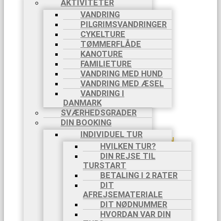
AKTIVITETER
TERRE, 8
VANDRING
DAGE, 5/9-
PILGRIMSVANDRINGER
12/9
CYKELTURE
CAMINO
TØMMERFLÅDE
FRANCES,
KANOTURE
8 DAGE,
FAMILIETURE
6/9-13/9
VANDRING MED HUND
CAMINO
VANDRING MED ÆSEL
FRANCES,
8 DAGE,
VANDRING I
20/9-
DANMARK
27/9
SVÆRHEDSGRADER
OKTOBER
DIN BOOKING
2025
INDIVIDUEL TUR
AMALFIKYSTEN,
HVILKEN TUR?
8 DAGE,
DIN REJSE TIL
18/10-
TURSTART
25/10
BETALING I 2 RATER
TURE PÅ EGEN HÅND
DIT
OM TURE PÅ
AFREJSEMATERIALE
EGEN HÅND
DIT NØDNUMMER
SE TURE PÅ
HVORDAN VAR DIN
EGEN HÅND