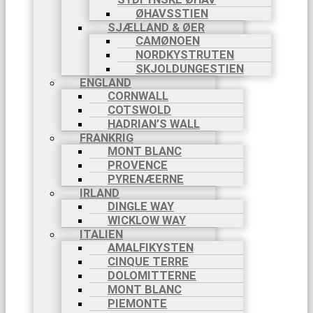
ØHAVSSTIEN
SJÆLLAND & ØER
CAMØNOEN
NORDKYSTRUTEN
SKJOLDUNGESTIEN
ENGLAND
CORNWALL
COTSWOLD
HADRIAN’S WALL
FRANKRIG
MONT BLANC
PROVENCE
PYRENÆERNE
IRLAND
DINGLE WAY
WICKLOW WAY
ITALIEN
AMALFIKYSTEN
CINQUE TERRE
DOLOMITTERNE
MONT BLANC
PIEMONTE