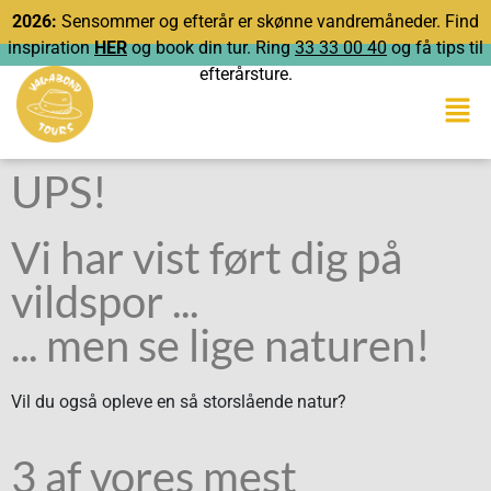
2026:
Sensommer og efterår er skønne vandremåneder. Find
inspiration
HER
og book din tur. Ring
33 33 00 40
og få tips til
efterårsture.
UPS!
Vi har vist ført dig på
vildspor ...
... men se lige naturen!
Vil du også opleve en så storslående natur?
3 af vores mest