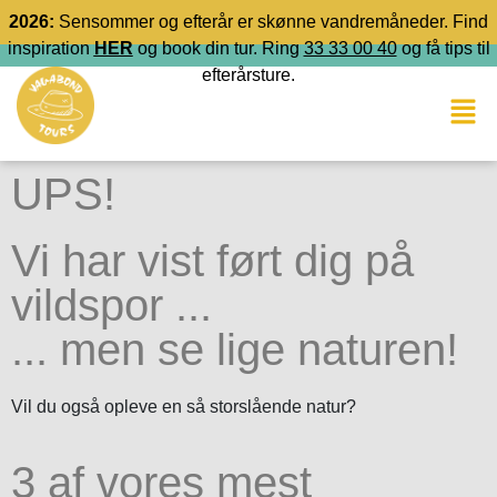
2026:
Sensommer og efterår er skønne vandremåneder. Find
inspiration
HER
og book din tur. Ring
33 33 00 40
og få tips til
efterårsture.
UPS!
Vi har vist ført dig på
vildspor ...
... men se lige naturen!
Vil du også opleve en så storslående natur?
3 af vores mest