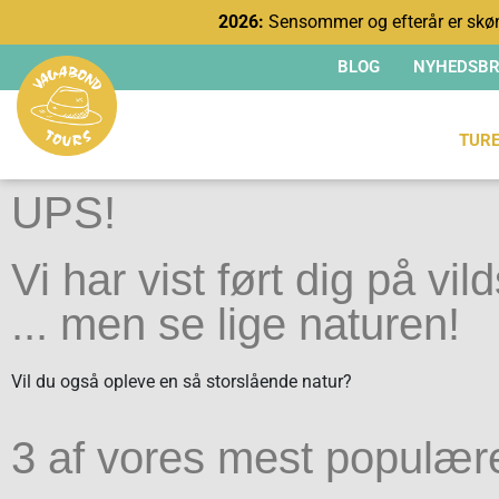
2026:
Sensommer og efterår er skøn
BLOG
NYHEDSBR
TUR
UPS!
Vi har vist ført dig på vild
... men se lige naturen!
Vil du også opleve en så storslående natur?
3 af vores mest populær