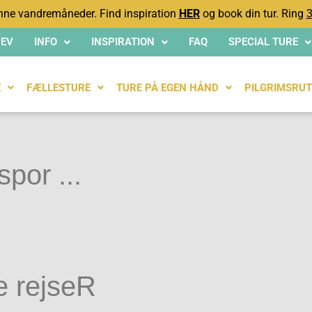
ne vandremåneder. Find inspiration
HER
og book din tur. Ring
3
EV
INFO
INSPIRATION
FAQ
SPECIAL TURE
E
FÆLLESTURE
TURE PÅ EGEN HÅND
PILGRIMSRUT
spor ...
e rejseR