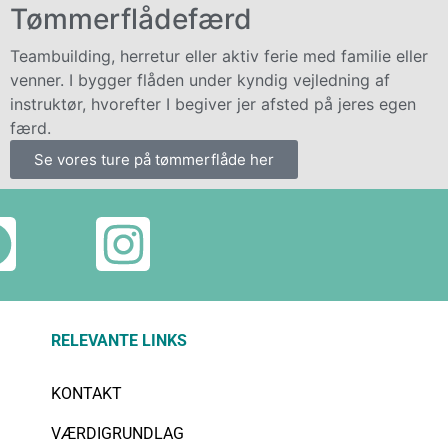
Tømmerflådefærd
Teambuilding, herretur eller aktiv ferie med familie eller
venner. I bygger flåden under kyndig vejledning af
instruktør, hvorefter I begiver jer afsted på jeres egen
færd.
Se vores ture på tømmerflåde her
RELEVANTE LINKS
KONTAKT
VÆRDIGRUNDLAG