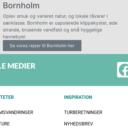
Bornholm
Oplev smuk og varieret natur, og lokale råvarer i
særklasse. Bornholm er uspolerede klippekyster, øde
strande, brusende vandfald og små hyggelige
havnebyer.
Se vores rejser til Bornholm her
LE MEDIER
ITETER
INSPIRATION
IMSVANDRINGER
TURBERETNINGER
TURE
NYHEDSBREV