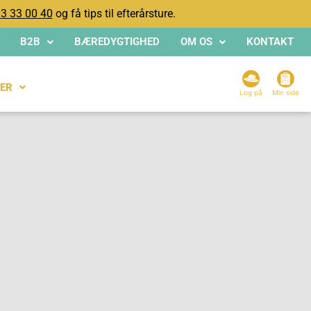
3 33 00 40
og få tips til efterårsture.
B2B
BÆREDYGTIGHED
OM OS
KONTAKT
ER
Log på
Min side