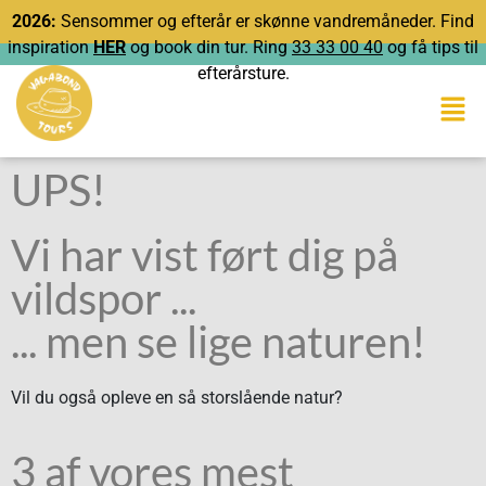
2026:
Sensommer og efterår er skønne vandremåneder. Find
inspiration
HER
og book din tur. Ring
33 33 00 40
og få tips til
efterårsture.
UPS!
Vi har vist ført dig på
vildspor ...
... men se lige naturen!
Vil du også opleve en så storslående natur?
3 af vores mest