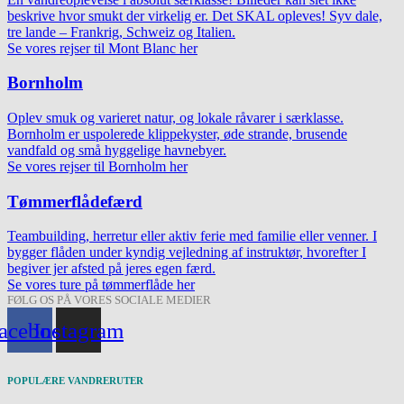
beskrive hvor smukt der virkelig er. Det SKAL opleves! Syv dale,
tre lande – Frankrig, Schweiz og Italien.
Se vores rejser til Mont Blanc her
Bornholm
Oplev smuk og varieret natur, og lokale råvarer i særklasse.
Bornholm er uspolerede klippekyster, øde strande, brusende
vandfald og små hyggelige havnebyer.
Se vores rejser til Bornholm her
Tømmerflådefærd
Teambuilding, herretur eller aktiv ferie med familie eller venner. I
bygger flåden under kyndig vejledning af instruktør, hvorefter I
begiver jer afsted på jeres egen færd.
Se vores ture på tømmerflåde her
FØLG OS PÅ VORES SOCIALE MEDIER
acebook
Instagram
POPULÆRE VANDRERUTER