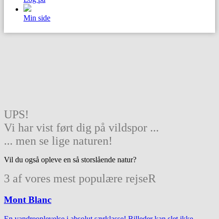
Min side
UPS!
Vi har vist ført dig på vildspor ...
... men se lige naturen!
Vil du også opleve en så storslående natur?
3 af vores mest populære rejseR
Mont Blanc
En vandreoplevelse i absolut særklasse! Billeder kan slet ikke