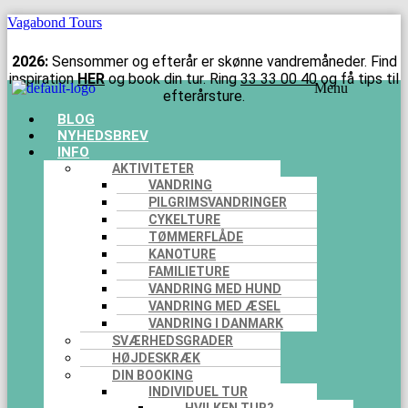
Vagabond Tours
2026:
Sensommer og efterår er skønne vandremåneder. Find
inspiration
HER
og book din tur. Ring
33 33 00 40
og få tips til
Menu
efterårsture.
BLOG
NYHEDSBREV
INFO
AKTIVITETER
VANDRING
PILGRIMSVANDRINGER
CYKELTURE
TØMMERFLÅDE
KANOTURE
FAMILIETURE
VANDRING MED HUND
VANDRING MED ÆSEL
VANDRING I DANMARK
SVÆRHEDSGRADER
HØJDESKRÆK
DIN BOOKING
INDIVIDUEL TUR