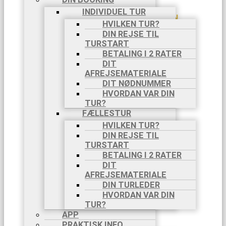
2025
INDIVIDUEL TUR
AMALFIKYSTEN,
HVILKEN TUR?
8 DAGE,
DIN REJSE TIL
18/10-
TURSTART
25/10
BETALING I 2 RATER
TURE PÅ EGEN HÅND
DIT
OM TURE PÅ
AFREJSEMATERIALE
EGEN HÅND
DIT NØDNUMMER
SE TURE PÅ
HVORDAN VAR DIN
EGEN HÅND
TUR?
PILGRIMSVANDRINGER
CAMINO
FÆLLESTUR
FRANCES
HVILKEN TUR?
CAMINO
DIN REJSE TIL
PORTUGUES
TURSTART
VIA DI
BETALING I 2 RATER
FRANCESCO
DIT
VIA
AFREJSEMATERIALE
FRANCIGENA
DIN TURLEDER
BLOG
HVORDAN VAR DIN
INFO
TUR?
AKTIVITETER
APP
VANDRING
PRAKTISK INFO