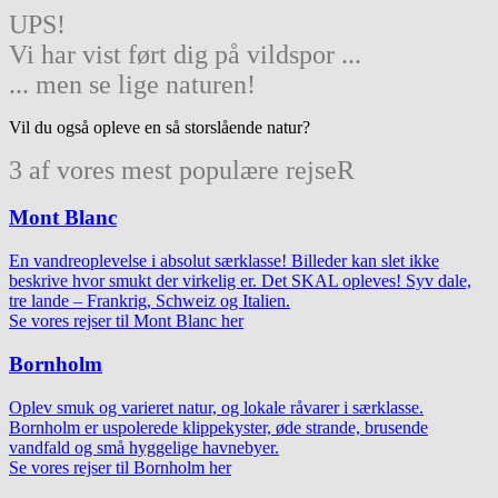
UPS!
Vi har vist ført dig på vildspor ...
... men se lige naturen!
Vil du også opleve en så storslående natur?
3 af vores mest populære rejseR
Mont Blanc
En vandreoplevelse i absolut særklasse! Billeder kan slet ikke
beskrive hvor smukt der virkelig er. Det SKAL opleves! Syv dale,
tre lande – Frankrig, Schweiz og Italien.
Se vores rejser til Mont Blanc her
Bornholm
Oplev smuk og varieret natur, og lokale råvarer i særklasse.
Bornholm er uspolerede klippekyster, øde strande, brusende
vandfald og små hyggelige havnebyer.
Se vores rejser til Bornholm her