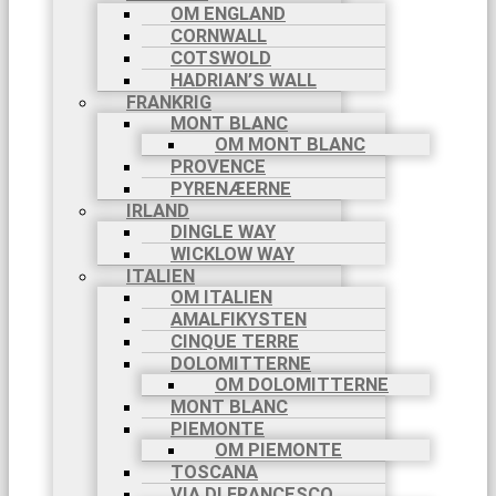
OM ENGLAND
CORNWALL
COTSWOLD
HADRIAN’S WALL
FRANKRIG
MONT BLANC
OM MONT BLANC
PROVENCE
PYRENÆERNE
IRLAND
DINGLE WAY
WICKLOW WAY
ITALIEN
OM ITALIEN
AMALFIKYSTEN
CINQUE TERRE
DOLOMITTERNE
OM DOLOMITTERNE
MONT BLANC
PIEMONTE
OM PIEMONTE
TOSCANA
VIA DI FRANCESCO