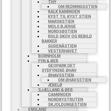
THY
OM REDNINGSSTIEN
KALK KAMINOEN
KYST TIL KYST STIEN
MARSKSTIEN
MOLS BJERGE
NORDSØSTIEN
ROLD SKOV OG REBILD
BAKKER
GUDENÅSTIEN
VESTERHAVET
BORNHOLM
FYN & ØER
GEOPARK DET
SYDFYNSKE ØHAV
ØHAVSSTIEN
OM ØHAVSSTIEN
ÆBELØ
SJÆLLAND & ØER
CAMØNOEN
NORDKYSTRUTEN
SKJOLDUNGESTIEN
ENGLAND