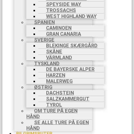
SPEYSIDE WAY
TROSSACHS
WEST HIGHLAND WAY
SPANIEN
CAMINOEN
GRAN CANARIA
SVERIGE
BLEKINGE SKÆRGÅRD
SKÅNE
VÄRMLAND
TYSKLAND
DE BAYERSKE ALPER
HARZEN
MALERWEG
ØSTRIG
DACHSTEIN
SALZKAMMERGUT
TYROL
OM TURE PÅ EGEN
HÅND
SE ALLE TURE PÅ EGEN
HÅND
PILGRIMSRUTER