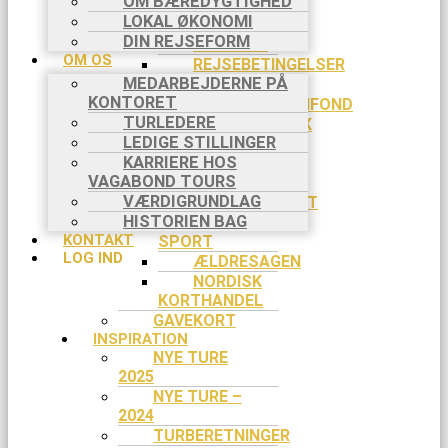
OM BÆREDYGTIGHED
APP
LOKAL ØKONOMI
PRAKTISK INFO
DIN REJSEFORM
BETALING
OM OS
REJSEBETINGELSER
MEDARBEJDERNE PÅ
FORSIKRINGER
KONTORET
REJSEGARANTIFOND
TURLEDERE
COOKIEPOLITIK
LEDIGE STILLINGER
SLETTE
KARRIERE HOS
COOKIES
VAGABOND TOURS
RABAT
VÆRDIGRUNDLAG
EVENTYRSPORT
HISTORIEN BAG
SPEJDER
KONTAKT
SPORT
LOG IND
ÆLDRESAGEN
NORDISK
KORTHANDEL
GAVEKORT
INSPIRATION
NYE TURE
2025
NYE TURE –
2024
TURBERETNINGER