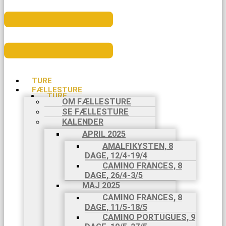
TURE
FÆLLESTURE
TURE
OM FÆLLESTURE
FÆLLESTURE
SE FÆLLESTURE
OM
KALENDER
FÆLLESTURE
SE
APRIL 2025
FÆLLESTURE
AMALFIKYSTEN, 8
KALENDER
DAGE, 12/4-19/4
APRIL 2025
CAMINO FRANCES, 8
AMALFIKYSTEN,
DAGE, 26/4-3/5
8 DAGE,
MAJ 2025
12/4-
CAMINO FRANCES, 8
19/4
DAGE, 11/5-18/5
CAMINO
CAMINO PORTUGUES, 9
FRANCES,