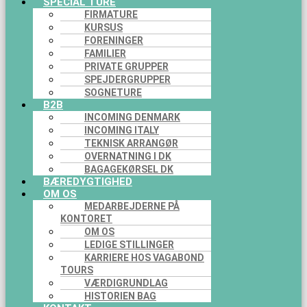
SPECIAL TURE
FIRMATURE
KURSUS
FORENINGER
FAMILIER
PRIVATE GRUPPER
SPEJDERGRUPPER
SOGNETURE
B2B
INCOMING DENMARK
INCOMING ITALY
TEKNISK ARRANGØR
OVERNATNING I DK
BAGAGEKØRSEL DK
BÆREDYGTIGHED
OM OS
MEDARBEJDERNE PÅ
KONTORET
OM OS
LEDIGE STILLINGER
KARRIERE HOS VAGABOND
TOURS
VÆRDIGRUNDLAG
HISTORIEN BAG