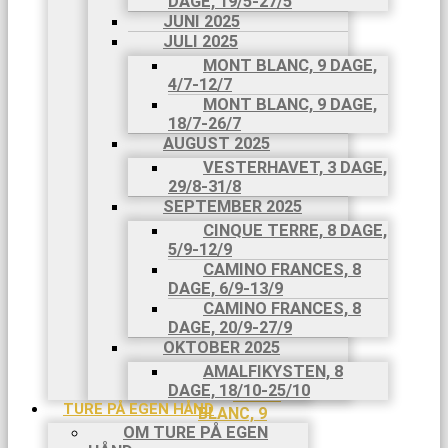
DAGE, 19/5-27/5
8 DAGE,
JUNI 2025
26/4-3/5
JULI 2025
MAJ 2025
MONT BLANC, 9 DAGE,
CAMINO
4/7-12/7
FRANCES,
MONT BLANC, 9 DAGE,
8 DAGE,
18/7-26/7
11/5-
AUGUST 2025
18/5
CAMINO
VESTERHAVET, 3 DAGE,
PORTUGUES,
29/8-31/8
9 DAGE,
SEPTEMBER 2025
19/5-
CINQUE TERRE, 8 DAGE,
27/5
5/9-12/9
JUNI
CAMINO FRANCES, 8
2025
DAGE, 6/9-13/9
JULI 2025
CAMINO FRANCES, 8
MONT
DAGE, 20/9-27/9
BLANC, 9
OKTOBER 2025
DAGE, 4/7-
AMALFIKYSTEN, 8
12/7
DAGE, 18/10-25/10
MONT
TURE PÅ EGEN HÅND
BLANC, 9
OM TURE PÅ EGEN
DAGE,