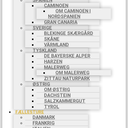
SPANIEN
CAMINOEN
OM CAMINOEN I
NORDSPANIEN
GRAN CANARIA
SVERIGE
BLEKINGE SKÆRGÅRD
SKÅNE
VÄRMLAND
TYSKLAND
DE BAYERSKE ALPER
HARZEN
MALERWEG
OM MALERWEG
ZITTAU NATURPARK
ØSTRIG
OM ØSTRIG
DACHSTEIN
SALZKAMMERGUT
TYROL
FÆLLESTURE
DANMARK
FRANKRIG