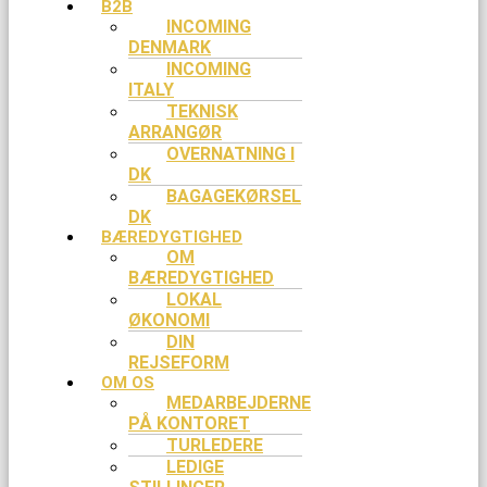
B2B
INCOMING
DENMARK
INCOMING
ITALY
TEKNISK
ARRANGØR
OVERNATNING I
DK
BAGAGEKØRSEL
DK
BÆREDYGTIGHED
OM
BÆREDYGTIGHED
LOKAL
ØKONOMI
DIN
REJSEFORM
OM OS
MEDARBEJDERNE
PÅ KONTORET
TURLEDERE
LEDIGE