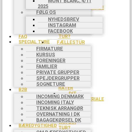
MONT BLANC, 4/11
DIT
2025
AFREJSEMATERIALE
FØLG OS
DIT
NYHEDSBREV
NØDNUMMER
INSTAGRAM
HVORDAN
VAR DIN
FACEBOOK
TUR?
FAQ
SPECIAL TURE
FÆLLESTUR
HVILKEN
FIRMATURE
TUR?
KURSUS
DIN
FORENINGER
REJSE TIL
FAMILIER
TURSTART
PRIVATE GRUPPER
BETALING
SPEJDERGRUPPER
I 2
SOGNETURE
RATER
B2B
DIT
INCOMING DENMARK
AFREJSEMATERIALE
INCOMING ITALY
DIN
TEKNISK ARRANGØR
TURLEDER
OVERNATNING I DK
HVORDAN
BAGAGEKØRSEL DK
VAR DIN
BÆREDYGTIGHED
TUR?