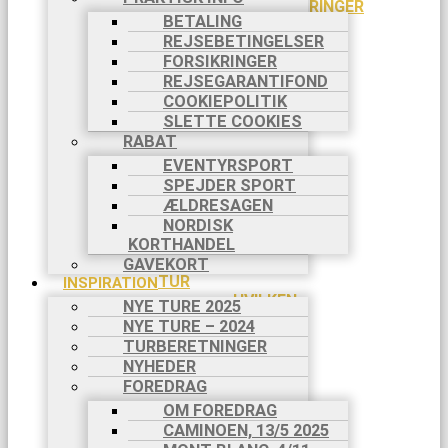
PILGRIMSVANDRINGER
BETALING
CYKELTURE
REJSEBETINGELSER
TØMMERFLÅDE
FORSIKRINGER
KANOTURE
REJSEGARANTIFOND
FAMILIETURE
COOKIEPOLITIK
VANDRING
SLETTE COOKIES
MED HUND
RABAT
VANDRING
MED ÆSEL
EVENTYRSPORT
VANDRING
SPEJDER SPORT
I DANMARK
ÆLDRESAGEN
SVÆRHEDSGRADER
NORDISK
DIN BOOKING
KORTHANDEL
INDIVIDUEL
GAVEKORT
TUR
INSPIRATION
HVILKEN
NYE TURE 2025
TUR?
NYE TURE – 2024
DIN
TURBERETNINGER
REJSE TIL
NYHEDER
TURSTART
FOREDRAG
BETALING
OM FOREDRAG
I 2
CAMINOEN, 13/5 2025
RATER