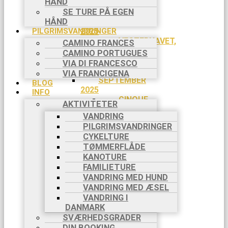
HÅND
18/7-
26/7
SE TURE PÅ EGEN
HÅND
AUGUST
PILGRIMSVANDRINGER
2025
VESTERHAVET,
CAMINO FRANCES
3 DAGE,
CAMINO PORTUGUES
29/8-
VIA DI FRANCESCO
31/8
VIA FRANCIGENA
SEPTEMBER
BLOG
2025
INFO
CINQUE
AKTIVITETER
TERRE, 8
VANDRING
DAGE, 5/9-
PILGRIMSVANDRINGER
12/9
CYKELTURE
CAMINO
TØMMERFLÅDE
FRANCES,
KANOTURE
8 DAGE,
FAMILIETURE
6/9-13/9
VANDRING MED HUND
CAMINO
VANDRING MED ÆSEL
FRANCES,
8 DAGE,
VANDRING I
20/9-
DANMARK
27/9
SVÆRHEDSGRADER
OKTOBER
DIN BOOKING