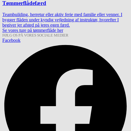
Tømmerflådefærd
Teambuilding, herretur eller aktiv ferie med familie eller venner. I
bygger flåden under kyndig vejledning af instruktør, hvorefter I
begiver jer afsted på jeres egen færd.
Se vores ture på tømmerflåde her
FØLG OS PÅ VORES SOCIALE MEDIER
Facebook