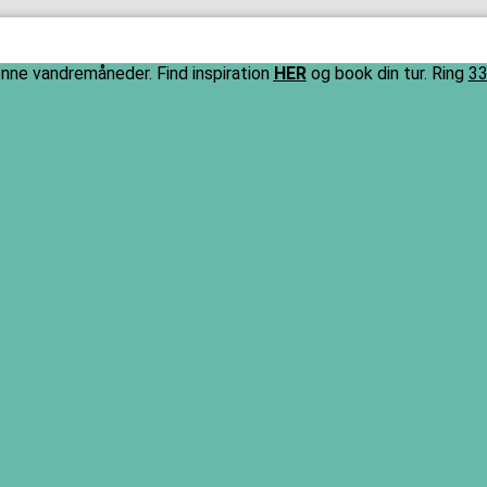
ne vandremåneder. Find inspiration
HER
og book din tur. Ring
33