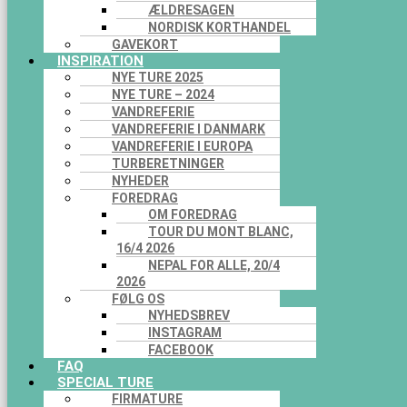
ÆLDRESAGEN
NORDISK KORTHANDEL
GAVEKORT
INSPIRATION
NYE TURE 2025
NYE TURE – 2024
VANDREFERIE
VANDREFERIE I DANMARK
VANDREFERIE I EUROPA
TURBERETNINGER
NYHEDER
FOREDRAG
OM FOREDRAG
TOUR DU MONT BLANC,
16/4 2026
NEPAL FOR ALLE, 20/4
2026
FØLG OS
NYHEDSBREV
INSTAGRAM
FACEBOOK
FAQ
SPECIAL TURE
FIRMATURE