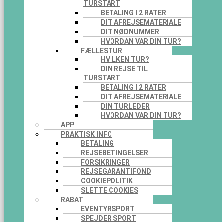
TURSTART
BETALING I 2 RATER
DIT AFREJSEMATERIALE
DIT NØDNUMMER
HVORDAN VAR DIN TUR?
FÆLLESTUR
HVILKEN TUR?
DIN REJSE TIL
TURSTART
BETALING I 2 RATER
DIT AFREJSEMATERIALE
DIN TURLEDER
HVORDAN VAR DIN TUR?
APP
PRAKTISK INFO
BETALING
REJSEBETINGELSER
FORSIKRINGER
REJSEGARANTIFOND
COOKIEPOLITIK
SLETTE COOKIES
RABAT
EVENTYRSPORT
SPEJDER SPORT