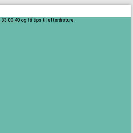
 33 00 40
og få tips til efterårsture.