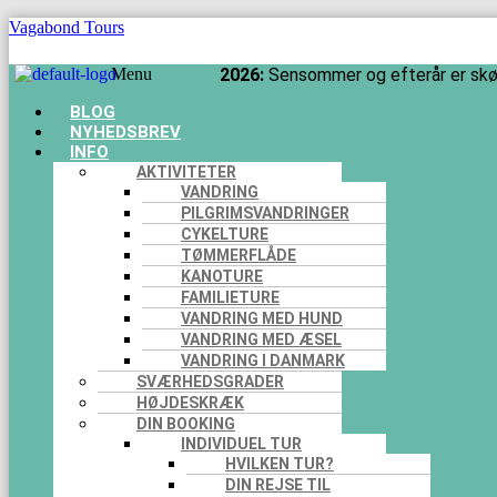
Vagabond Tours
Menu
2026:
Sensommer og efterår er skøn
BLOG
NYHEDSBREV
INFO
AKTIVITETER
VANDRING
PILGRIMSVANDRINGER
CYKELTURE
TØMMERFLÅDE
KANOTURE
FAMILIETURE
VANDRING MED HUND
VANDRING MED ÆSEL
VANDRING I DANMARK
SVÆRHEDSGRADER
HØJDESKRÆK
DIN BOOKING
INDIVIDUEL TUR
HVILKEN TUR?
DIN REJSE TIL