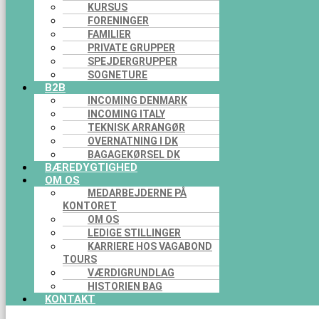
KURSUS
FORENINGER
FAMILIER
PRIVATE GRUPPER
SPEJDERGRUPPER
SOGNETURE
B2B
INCOMING DENMARK
INCOMING ITALY
TEKNISK ARRANGØR
OVERNATNING I DK
BAGAGEKØRSEL DK
BÆREDYGTIGHED
OM OS
MEDARBEJDERNE PÅ
KONTORET
OM OS
LEDIGE STILLINGER
KARRIERE HOS VAGABOND
TOURS
VÆRDIGRUNDLAG
HISTORIEN BAG
KONTAKT