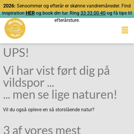
2026:
Sensommer og efterår er skønne vandremåneder. Find
inspiration
HER
og book din tur. Ring
33 33 00 40
og få tips til
efterårsture.
UPS!
Vi har vist ført dig på
vildspor ...
... men se lige naturen!
Vil du også opleve en så storslående natur?
3 af vores mest