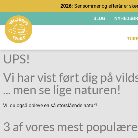
2026:
Sensommer og efterår er skøn
BLOG
NYHEDSBR
TUR
UPS!
Vi har vist ført dig på vilds
... men se lige naturen!
Vil du også opleve en så storslående natur?
3 af vores mest populære