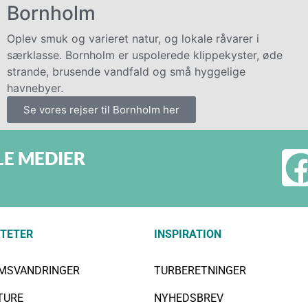
Bornholm
Oplev smuk og varieret natur, og lokale råvarer i
særklasse. Bornholm er uspolerede klippekyster, øde
strande, brusende vandfald og små hyggelige
havnebyer.
Se vores rejser til Bornholm her
LE MEDIER
ITETER
INSPIRATION
IMSVANDRINGER
TURBERETNINGER
TURE
NYHEDSBREV