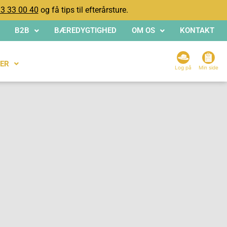
3 33 00 40
og få tips til efterårsture.
B2B
BÆREDYGTIGHED
OM OS
KONTAKT
ER
Log på
Min side