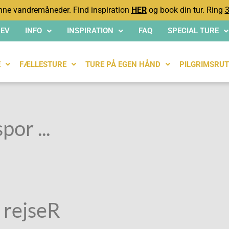
ne vandremåneder. Find inspiration
HER
og book din tur. Ring
3
EV
INFO
INSPIRATION
FAQ
SPECIAL TURE
E
FÆLLESTURE
TURE PÅ EGEN HÅND
PILGRIMSRUT
por ...
 rejseR