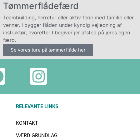
Tømmerflådefærd
Teambuilding, herretur eller aktiv ferie med familie eller
venner. I bygger flåden under kyndig vejledning af
instruktør, hvorefter I begiver jer afsted på jeres egen
færd.
Se vores ture på tømmerflåde her
RELEVANTE LINKS
KONTAKT
VÆRDIGRUNDLAG