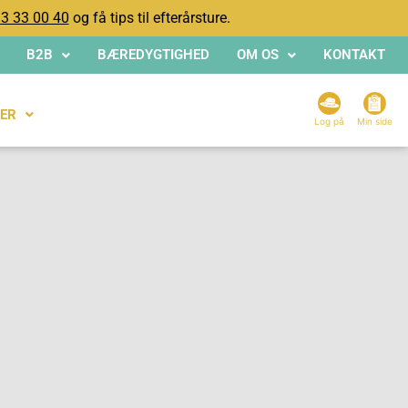
3 33 00 40
og få tips til efterårsture.
B2B
BÆREDYGTIGHED
OM OS
KONTAKT
ER
Log på
Min side