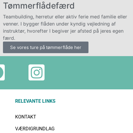
Tømmerflådefærd
Teambuilding, herretur eller aktiv ferie med familie eller
venner. I bygger flåden under kyndig vejledning af
instruktør, hvorefter I begiver jer afsted på jeres egen
færd.
Se vores ture på tømmerflåde her
RELEVANTE LINKS
KONTAKT
VÆRDIGRUNDLAG