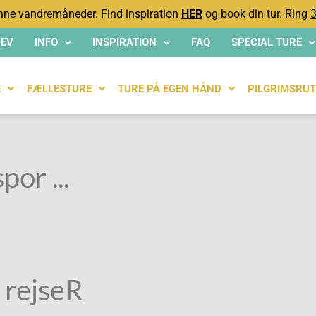
ne vandremåneder. Find inspiration
HER
og book din tur. Ring
3
EV
INFO
INSPIRATION
FAQ
SPECIAL TURE
E
FÆLLESTURE
TURE PÅ EGEN HÅND
PILGRIMSRUT
por ...
 rejseR