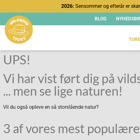
2026:
Sensommer og efterår er skøn
BLOG
NYHEDSBR
TUR
UPS!
Vi har vist ført dig på vilds
... men se lige naturen!
Vil du også opleve en så storslående natur?
3 af vores mest populære