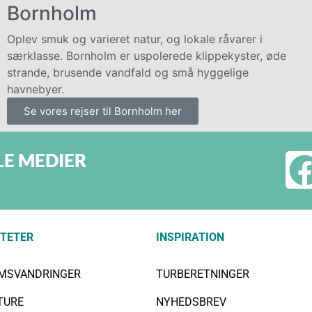
Bornholm
Oplev smuk og varieret natur, og lokale råvarer i
særklasse. Bornholm er uspolerede klippekyster, øde
strande, brusende vandfald og små hyggelige
havnebyer.
Se vores rejser til Bornholm her
LE MEDIER
ITETER
INSPIRATION
IMSVANDRINGER
TURBERETNINGER
TURE
NYHEDSBREV