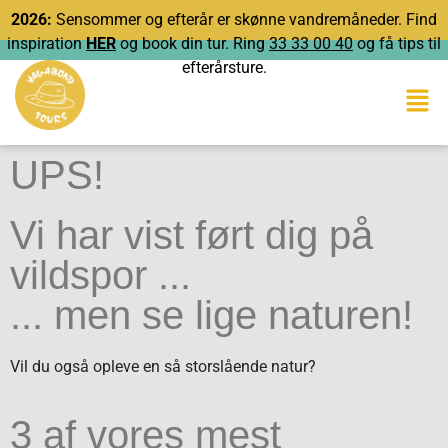
2026:
Sensommer og efterår er skønne vandremåneder. Find
inspiration
HER
og book din tur. Ring
33 33 00 40
og få tips til
efterårsture.
UPS!
Vi har vist ført dig på
vildspor ...
... men se lige naturen!
Vil du også opleve en så storslående natur?
3 af vores mest