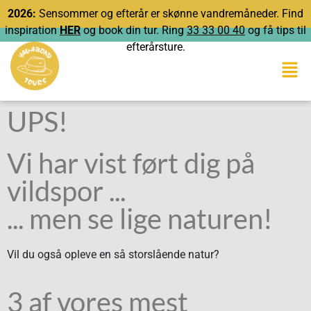
2026:
Sensommer og efterår er skønne vandremåneder. Find
inspiration
HER
og book din tur. Ring
33 33 00 40
og få tips til
efterårsture.
UPS!
Vi har vist ført dig på
vildspor ...
... men se lige naturen!
Vil du også opleve en så storslående natur?
3 af vores mest