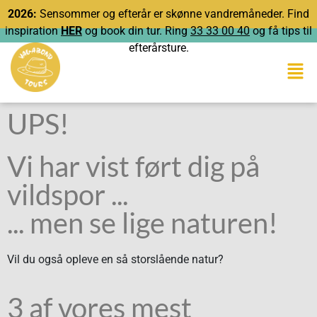
2026:
Sensommer og efterår er skønne vandremåneder. Find
inspiration
HER
og book din tur. Ring
33 33 00 40
og få tips til
efterårsture.
UPS!
Vi har vist ført dig på
vildspor ...
... men se lige naturen!
Vil du også opleve en så storslående natur?
3 af vores mest