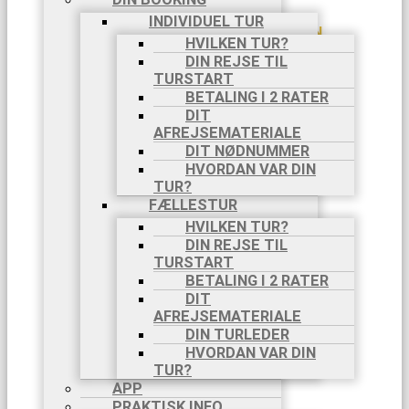
2025
INDIVIDUEL TUR
AMALFIKYSTEN,
HVILKEN TUR?
8 DAGE,
DIN REJSE TIL
18/10-
TURSTART
25/10
BETALING I 2 RATER
TURE PÅ EGEN HÅND
DIT
OM TURE PÅ
AFREJSEMATERIALE
EGEN HÅND
DIT NØDNUMMER
SE TURE PÅ
HVORDAN VAR DIN
EGEN HÅND
TUR?
PILGRIMSVANDRINGER
CAMINO
FÆLLESTUR
FRANCES
HVILKEN TUR?
CAMINO
DIN REJSE TIL
PORTUGUES
TURSTART
VIA DI
BETALING I 2 RATER
FRANCESCO
DIT
VIA
AFREJSEMATERIALE
FRANCIGENA
DIN TURLEDER
BLOG
HVORDAN VAR DIN
INFO
TUR?
AKTIVITETER
APP
VANDRING
PRAKTISK INFO