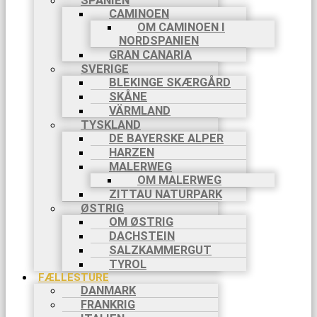
SPANIEN
CAMINOEN
OM CAMINOEN I
NORDSPANIEN
GRAN CANARIA
SVERIGE
BLEKINGE SKÆRGÅRD
SKÅNE
VÄRMLAND
TYSKLAND
DE BAYERSKE ALPER
HARZEN
MALERWEG
OM MALERWEG
ZITTAU NATURPARK
ØSTRIG
OM ØSTRIG
DACHSTEIN
SALZKAMMERGUT
TYROL
FÆLLESTURE
DANMARK
FRANKRIG