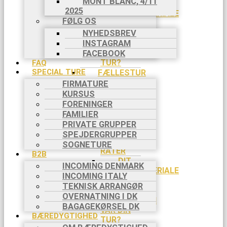
MONT BLANC, 4/11
DIT
2025
AFREJSEMATERIALE
FØLG OS
DIT
NYHEDSBREV
NØDNUMMER
INSTAGRAM
HVORDAN
VAR DIN
FACEBOOK
TUR?
FAQ
SPECIAL TURE
FÆLLESTUR
HVILKEN
FIRMATURE
TUR?
KURSUS
DIN
FORENINGER
REJSE TIL
FAMILIER
TURSTART
PRIVATE GRUPPER
BETALING
SPEJDERGRUPPER
I 2
SOGNETURE
RATER
B2B
DIT
INCOMING DENMARK
AFREJSEMATERIALE
INCOMING ITALY
DIN
TEKNISK ARRANGØR
TURLEDER
OVERNATNING I DK
HVORDAN
BAGAGEKØRSEL DK
VAR DIN
BÆREDYGTIGHED
TUR?