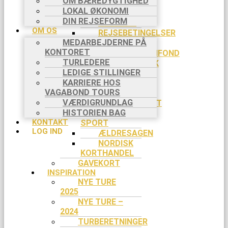
OM BÆREDYGTIGHED
APP
LOKAL ØKONOMI
PRAKTISK INFO
DIN REJSEFORM
BETALING
OM OS
REJSEBETINGELSER
MEDARBEJDERNE PÅ
FORSIKRINGER
KONTORET
REJSEGARANTIFOND
TURLEDERE
COOKIEPOLITIK
LEDIGE STILLINGER
SLETTE
KARRIERE HOS
COOKIES
VAGABOND TOURS
RABAT
VÆRDIGRUNDLAG
EVENTYRSPORT
HISTORIEN BAG
SPEJDER
KONTAKT
SPORT
LOG IND
ÆLDRESAGEN
NORDISK
KORTHANDEL
GAVEKORT
INSPIRATION
NYE TURE
2025
NYE TURE –
2024
TURBERETNINGER