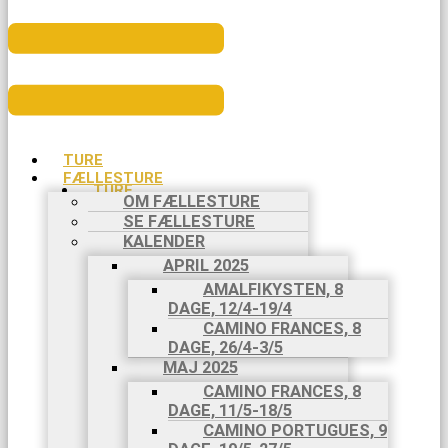
TURE
FÆLLESTURE
TURE
OM FÆLLESTURE
FÆLLESTURE
SE FÆLLESTURE
OM
KALENDER
FÆLLESTURE
SE
APRIL 2025
FÆLLESTURE
AMALFIKYSTEN, 8
KALENDER
DAGE, 12/4-19/4
APRIL 2025
CAMINO FRANCES, 8
AMALFIKYSTEN,
DAGE, 26/4-3/5
8 DAGE,
MAJ 2025
12/4-
CAMINO FRANCES, 8
19/4
DAGE, 11/5-18/5
CAMINO
CAMINO PORTUGUES, 9
FRANCES,