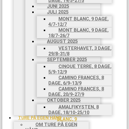
DAGE, 19/5-27/5
8 DAGE,
JUNI 2025
26/4-3/5
JULI 2025
MAJ 2025
MONT BLANC, 9 DAGE,
CAMINO
4/7-12/7
FRANCES,
MONT BLANC, 9 DAGE,
8 DAGE,
18/7-26/7
11/5-
AUGUST 2025
18/5
CAMINO
VESTERHAVET, 3 DAGE,
PORTUGUES,
29/8-31/8
9 DAGE,
SEPTEMBER 2025
19/5-
CINQUE TERRE, 8 DAGE,
27/5
5/9-12/9
JUNI
CAMINO FRANCES, 8
2025
DAGE, 6/9-13/9
JULI 2025
CAMINO FRANCES, 8
MONT
DAGE, 20/9-27/9
BLANC, 9
OKTOBER 2025
DAGE, 4/7-
AMALFIKYSTEN, 8
12/7
DAGE, 18/10-25/10
MONT
TURE PÅ EGEN HÅND
BLANC, 9
OM TURE PÅ EGEN
DAGE,