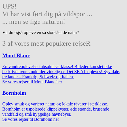
UPS!
Vi har vist ført dig på vildspor ...
... men se lige naturen!
Vil du også opleve en så storslående natur?
3 af vores mest populære rejseR
Mont Blanc
En vandreoplevelse i absolut særklasse! Billeder kan slet ikke
beskrive hvor smukt der virkelig er. Det SKAL opleves! Syv dale,
tre lande – Frankrig, Schweiz og Italien.
Se vores rejser til Mont Blanc her
Bornholm
Oplev smuk og varieret natur, og lokale råvarer i særklasse.
Bornholm er uspolerede klippekyster, øde strande, brusende
vandfald og små hyggelige havnebyer.
Se vores rejser til Bornholm her