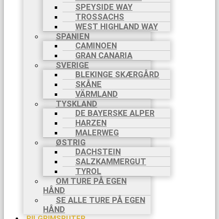
SPEYSIDE WAY
TROSSACHS
WEST HIGHLAND WAY
SPANIEN
CAMINOEN
GRAN CANARIA
SVERIGE
BLEKINGE SKÆRGÅRD
SKÅNE
VÄRMLAND
TYSKLAND
DE BAYERSKE ALPER
HARZEN
MALERWEG
ØSTRIG
DACHSTEIN
SALZKAMMERGUT
TYROL
OM TURE PÅ EGEN
HÅND
SE ALLE TURE PÅ EGEN
HÅND
PILGRIMSRUTER