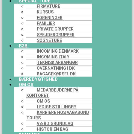
SPECIAL TURE
FIRMATURE
KURSUS
FORENINGER
FAMILIER
PRIVATE GRUPPER
SPEJDERGRUPPER
SOGNETURE
B2B
INCOMING DENMARK
INCOMING ITALY
TEKNISK ARRANGØR
OVERNATNING I DK
BAGAGEKØRSEL DK
BÆREDYGTIGHED
OM OS
MEDARBEJDERNE PÅ
KONTORET
OM OS
LEDIGE STILLINGER
KARRIERE HOS VAGABOND
TOURS
VÆRDIGRUNDLAG
HISTORIEN BAG