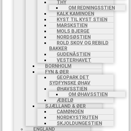
THY
OM REDNINGSSTIEN
KALK KAMINOEN
KYST TIL KYST STIEN
MARSKSTIEN
MOLS BJERGE
NORDSØSTIEN
ROLD SKOV OG REBILD
BAKKER
GUDENÅSTIEN
VESTERHAVET
BORNHOLM
FYN & ØER
GEOPARK DET
SYDFYNSKE ØHAV
ØHAVSSTIEN
OM ØHAVSSTIEN
ÆBELØ
SJÆLLAND & ØER
CAMØNOEN
NORDKYSTRUTEN
SKJOLDUNGESTIEN
ENGLAND