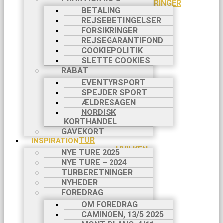
PILGRIMSVANDRINGER
BETALING
CYKELTURE
REJSEBETINGELSER
TØMMERFLÅDE
FORSIKRINGER
KANOTURE
REJSEGARANTIFOND
FAMILIETURE
COOKIEPOLITIK
VANDRING
SLETTE COOKIES
MED HUND
RABAT
VANDRING
MED ÆSEL
EVENTYRSPORT
VANDRING
SPEJDER SPORT
I DANMARK
ÆLDRESAGEN
SVÆRHEDSGRADER
NORDISK
DIN BOOKING
KORTHANDEL
INDIVIDUEL
GAVEKORT
TUR
INSPIRATION
HVILKEN
NYE TURE 2025
TUR?
NYE TURE – 2024
DIN
TURBERETNINGER
REJSE TIL
NYHEDER
TURSTART
FOREDRAG
BETALING
OM FOREDRAG
I 2
CAMINOEN, 13/5 2025
RATER