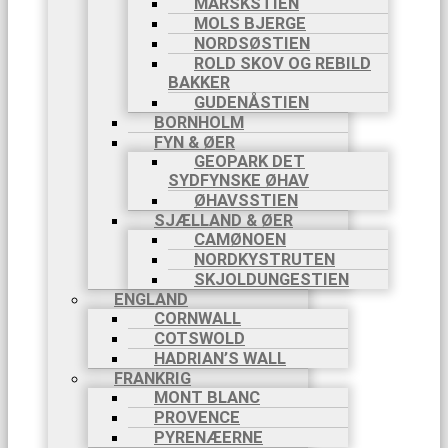
MARSKSTIEN
MOLS BJERGE
NORDSØSTIEN
ROLD SKOV OG REBILD
BAKKER
GUDENÅSTIEN
BORNHOLM
FYN & ØER
GEOPARK DET
SYDFYNSKE ØHAV
ØHAVSSTIEN
SJÆLLAND & ØER
CAMØNOEN
NORDKYSTRUTEN
SKJOLDUNGESTIEN
ENGLAND
CORNWALL
COTSWOLD
HADRIAN’S WALL
FRANKRIG
MONT BLANC
PROVENCE
PYRENÆERNE