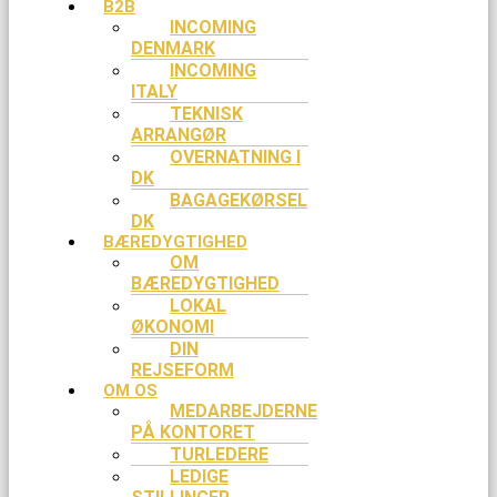
B2B
INCOMING
DENMARK
INCOMING
ITALY
TEKNISK
ARRANGØR
OVERNATNING I
DK
BAGAGEKØRSEL
DK
BÆREDYGTIGHED
OM
BÆREDYGTIGHED
LOKAL
ØKONOMI
DIN
REJSEFORM
OM OS
MEDARBEJDERNE
PÅ KONTORET
TURLEDERE
LEDIGE