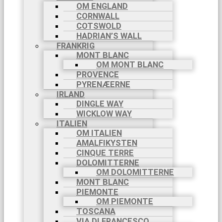
OM ENGLAND
CORNWALL
COTSWOLD
HADRIAN’S WALL
FRANKRIG
MONT BLANC
OM MONT BLANC
PROVENCE
PYRENÆERNE
IRLAND
DINGLE WAY
WICKLOW WAY
ITALIEN
OM ITALIEN
AMALFIKYSTEN
CINQUE TERRE
DOLOMITTERNE
OM DOLOMITTERNE
MONT BLANC
PIEMONTE
OM PIEMONTE
TOSCANA
VIA DI FRANCESCO