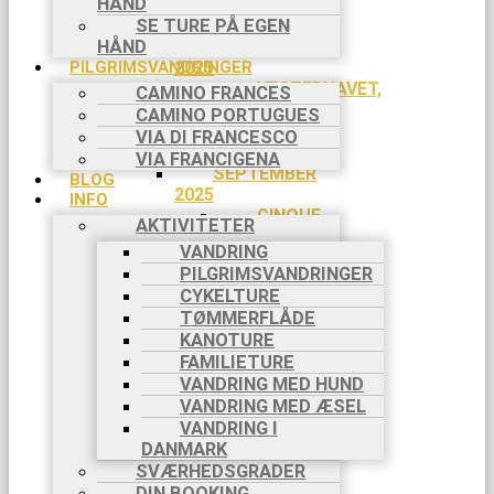
HÅND
18/7-
26/7
SE TURE PÅ EGEN
HÅND
AUGUST
PILGRIMSVANDRINGER
2025
VESTERHAVET,
CAMINO FRANCES
3 DAGE,
CAMINO PORTUGUES
29/8-
VIA DI FRANCESCO
31/8
VIA FRANCIGENA
SEPTEMBER
BLOG
2025
INFO
CINQUE
AKTIVITETER
TERRE, 8
VANDRING
DAGE, 5/9-
PILGRIMSVANDRINGER
12/9
CYKELTURE
CAMINO
TØMMERFLÅDE
FRANCES,
KANOTURE
8 DAGE,
FAMILIETURE
6/9-13/9
VANDRING MED HUND
CAMINO
VANDRING MED ÆSEL
FRANCES,
8 DAGE,
VANDRING I
20/9-
DANMARK
27/9
SVÆRHEDSGRADER
OKTOBER
DIN BOOKING