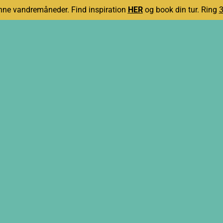
ne vandremåneder. Find inspiration
HER
og book din tur. Ring
3