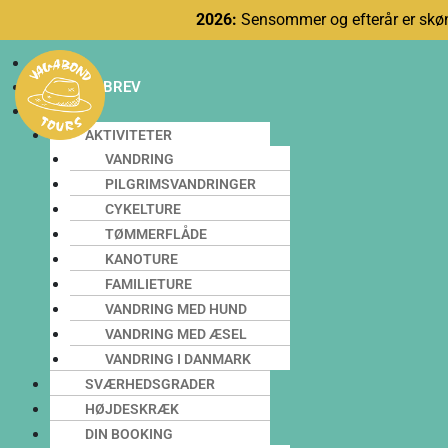
2026:
Sensommer og efterår er skøn
BLOG
NYHEDSBREV
INFO
AKTIVITETER
VANDRING
PILGRIMSVANDRINGER
CYKELTURE
TØMMERFLÅDE
KANOTURE
FAMILIETURE
VANDRING MED HUND
VANDRING MED ÆSEL
VANDRING I DANMARK
SVÆRHEDSGRADER
HØJDESKRÆK
DIN BOOKING