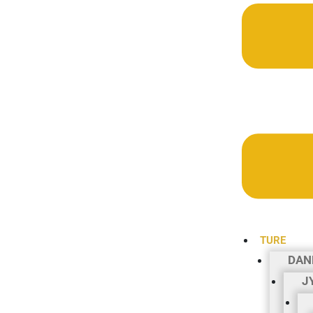
TURE
DAN
J