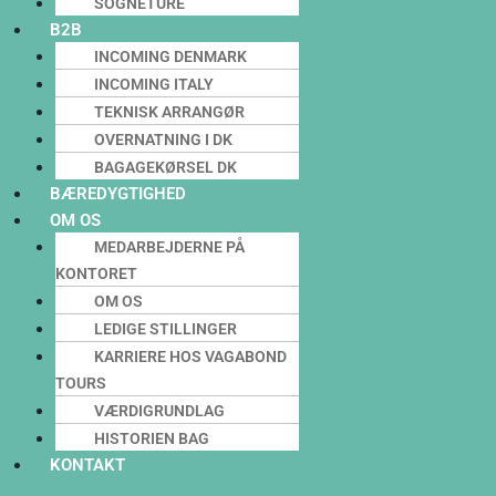
SOGNETURE
B2B
INCOMING DENMARK
INCOMING ITALY
TEKNISK ARRANGØR
OVERNATNING I DK
BAGAGEKØRSEL DK
BÆREDYGTIGHED
OM OS
MEDARBEJDERNE PÅ
KONTORET
OM OS
LEDIGE STILLINGER
KARRIERE HOS VAGABOND
TOURS
VÆRDIGRUNDLAG
HISTORIEN BAG
KONTAKT