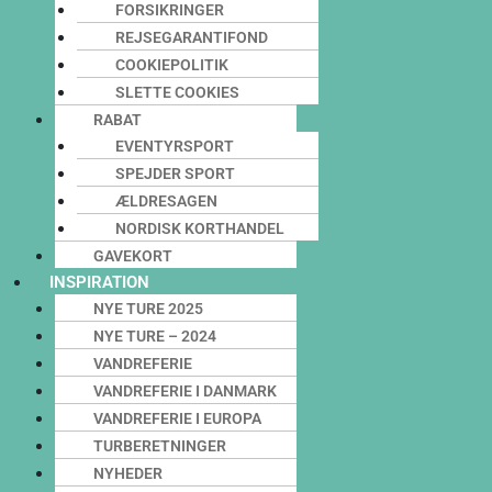
FORSIKRINGER
REJSEGARANTIFOND
COOKIEPOLITIK
SLETTE COOKIES
RABAT
EVENTYRSPORT
SPEJDER SPORT
ÆLDRESAGEN
NORDISK KORTHANDEL
GAVEKORT
INSPIRATION
NYE TURE 2025
NYE TURE – 2024
VANDREFERIE
VANDREFERIE I DANMARK
VANDREFERIE I EUROPA
TURBERETNINGER
NYHEDER