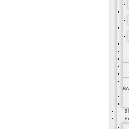
BA
B
F