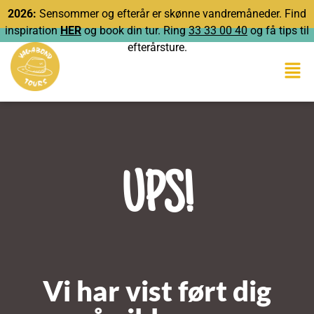
2026:
Sensommer og efterår er skønne vandremåneder. Find
inspiration
HER
og book din tur. Ring
33 33 00 40
og få tips til
efterårsture.
UPS!
Vi har vist ført dig