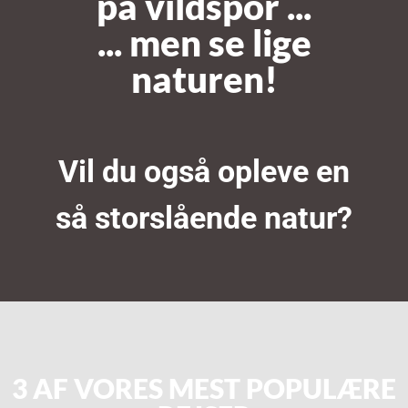
på vildspor ...
... men se lige
naturen!
Vil du også opleve en
så storslående natur?
3 AF VORES MEST POPULÆRE