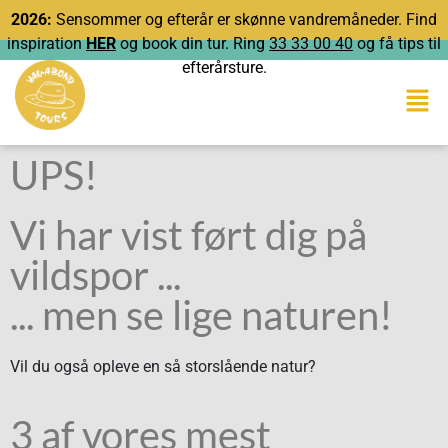
2026:
Sensommer og efterår er skønne vandremåneder. Find
inspiration
HER
og book din tur. Ring
33 33 00 40
og få tips til
efterårsture.
UPS!
Vi har vist ført dig på
vildspor ...
... men se lige naturen!
Vil du også opleve en så storslående natur?
3 af vores mest