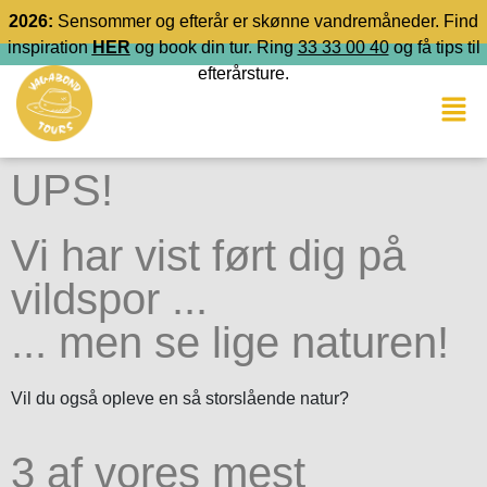
2026:
Sensommer og efterår er skønne vandremåneder. Find
inspiration
HER
og book din tur. Ring
33 33 00 40
og få tips til
efterårsture.
UPS!
Vi har vist ført dig på
vildspor ...
... men se lige naturen!
Vil du også opleve en så storslående natur?
3 af vores mest