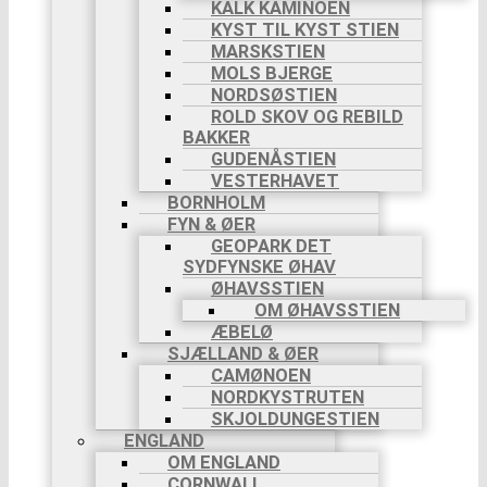
KALK KAMINOEN
KYST TIL KYST STIEN
MARSKSTIEN
MOLS BJERGE
NORDSØSTIEN
ROLD SKOV OG REBILD
BAKKER
GUDENÅSTIEN
VESTERHAVET
BORNHOLM
FYN & ØER
GEOPARK DET
SYDFYNSKE ØHAV
ØHAVSSTIEN
OM ØHAVSSTIEN
ÆBELØ
SJÆLLAND & ØER
CAMØNOEN
NORDKYSTRUTEN
SKJOLDUNGESTIEN
ENGLAND
OM ENGLAND
CORNWALL