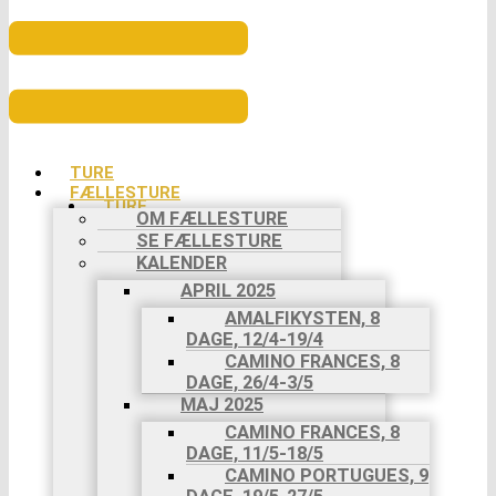
TURE
FÆLLESTURE
TURE
OM FÆLLESTURE
FÆLLESTURE
SE FÆLLESTURE
OM
KALENDER
FÆLLESTURE
SE
APRIL 2025
FÆLLESTURE
AMALFIKYSTEN, 8
KALENDER
DAGE, 12/4-19/4
APRIL 2025
CAMINO FRANCES, 8
AMALFIKYSTEN,
DAGE, 26/4-3/5
8 DAGE,
MAJ 2025
12/4-
CAMINO FRANCES, 8
19/4
DAGE, 11/5-18/5
CAMINO
CAMINO PORTUGUES, 9
FRANCES,