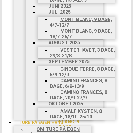
DAGE, 19/5-27/5
8 DAGE,
JUNI 2025
26/4-3/5
JULI 2025
MAJ 2025
CAMINO
MONT BLANC, 9 DAGE,
FRANCES,
4/7-12/7
8 DAGE,
MONT BLANC, 9 DAGE,
11/5-
18/7-26/7
18/5
AUGUST 2025
CAMINO
VESTERHAVET, 3 DAGE,
PORTUGUES,
29/8-31/8
9 DAGE,
SEPTEMBER 2025
19/5-
CINQUE TERRE, 8 DAGE,
27/5
5/9-12/9
JUNI
CAMINO FRANCES, 8
2025
DAGE, 6/9-13/9
JULI 2025
CAMINO FRANCES, 8
MONT
DAGE, 20/9-27/9
BLANC, 9
OKTOBER 2025
DAGE, 4/7-
12/7
AMALFIKYSTEN, 8
MONT
DAGE, 18/10-25/10
BLANC, 9
TURE PÅ EGEN HÅND
DAGE,
OM TURE PÅ EGEN
18/7-