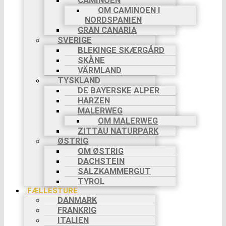
CAMINOEN
OM CAMINOEN I
NORDSPANIEN
GRAN CANARIA
SVERIGE
BLEKINGE SKÆRGÅRD
SKÅNE
VÄRMLAND
TYSKLAND
DE BAYERSKE ALPER
HARZEN
MALERWEG
OM MALERWEG
ZITTAU NATURPARK
ØSTRIG
OM ØSTRIG
DACHSTEIN
SALZKAMMERGUT
TYROL
FÆLLESTURE
DANMARK
FRANKRIG
ITALIEN