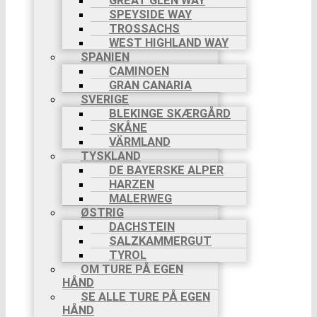
GREAT GLEN WAY
SPEYSIDE WAY
TROSSACHS
WEST HIGHLAND WAY
SPANIEN
CAMINOEN
GRAN CANARIA
SVERIGE
BLEKINGE SKÆRGÅRD
SKÅNE
VÄRMLAND
TYSKLAND
DE BAYERSKE ALPER
HARZEN
MALERWEG
ØSTRIG
DACHSTEIN
SALZKAMMERGUT
TYROL
OM TURE PÅ EGEN
HÅND
SE ALLE TURE PÅ EGEN
HÅND