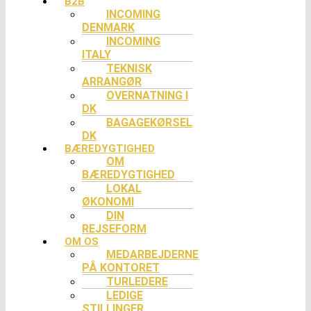
B2B
INCOMING
DENMARK
INCOMING
ITALY
TEKNISK
ARRANGØR
OVERNATNING I
DK
BAGAGEKØRSEL
DK
BÆREDYGTIGHED
OM
BÆREDYGTIGHED
LOKAL
ØKONOMI
DIN
REJSEFORM
OM OS
MEDARBEJDERNE
PÅ KONTORET
TURLEDERE
LEDIGE
STILLINGER