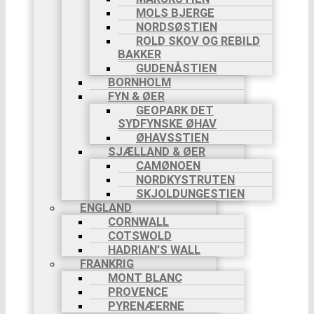
MOLS BJERGE
NORDSØSTIEN
ROLD SKOV OG REBILD
BAKKER
GUDENÅSTIEN
BORNHOLM
FYN & ØER
GEOPARK DET
SYDFYNSKE ØHAV
ØHAVSSTIEN
SJÆLLAND & ØER
CAMØNOEN
NORDKYSTRUTEN
SKJOLDUNGESTIEN
ENGLAND
CORNWALL
COTSWOLD
HADRIAN’S WALL
FRANKRIG
MONT BLANC
PROVENCE
PYRENÆERNE