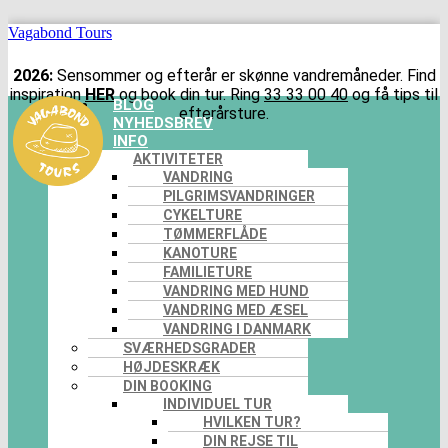
Vagabond Tours
2026:
Sensommer og efterår er skønne vandremåneder. Find
inspiration
HER
og book din tur. Ring
33 33 00 40
og få tips til
Menu
BLOG
efterårsture.
NYHEDSBREV
INFO
AKTIVITETER
VANDRING
PILGRIMSVANDRINGER
CYKELTURE
TØMMERFLÅDE
KANOTURE
FAMILIETURE
VANDRING MED HUND
VANDRING MED ÆSEL
VANDRING I DANMARK
SVÆRHEDSGRADER
HØJDESKRÆK
DIN BOOKING
INDIVIDUEL TUR
HVILKEN TUR?
DIN REJSE TIL