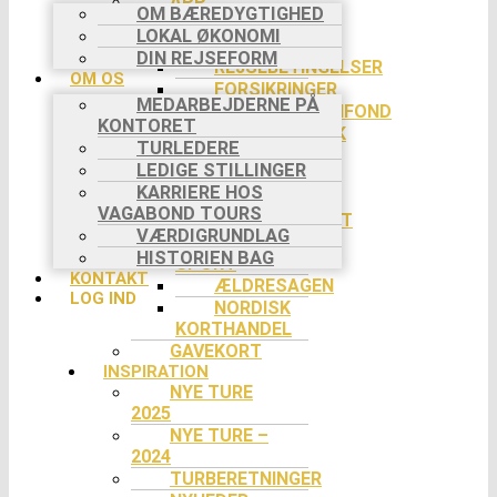
APP
OM BÆREDYGTIGHED
PRAKTISK INFO
LOKAL ØKONOMI
BETALING
DIN REJSEFORM
REJSEBETINGELSER
OM OS
FORSIKRINGER
MEDARBEJDERNE PÅ
REJSEGARANTIFOND
KONTORET
COOKIEPOLITIK
TURLEDERE
SLETTE
LEDIGE STILLINGER
COOKIES
KARRIERE HOS
RABAT
VAGABOND TOURS
EVENTYRSPORT
VÆRDIGRUNDLAG
SPEJDER
HISTORIEN BAG
SPORT
KONTAKT
ÆLDRESAGEN
LOG IND
NORDISK
KORTHANDEL
GAVEKORT
INSPIRATION
NYE TURE
2025
NYE TURE –
2024
TURBERETNINGER