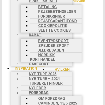
PILGRIMSVANDRINGER
PRAKTISK INFO
CYKELTURE
BETALING
TØMMERFLÅDE
REJSEBETINGELSER
KANOTURE
FORSIKRINGER
FAMILIETURE
REJSEGARANTIFOND
VANDRING
COOKIEPOLITIK
MED HUND
SLETTE COOKIES
VANDRING
RABAT
MED ÆSEL
EVENTYRSPORT
VANDRING
SPEJDER SPORT
I DANMARK
ÆLDRESAGEN
SVÆRHEDSGRADER
NORDISK
DIN BOOKING
KORTHANDEL
INDIVIDUEL
GAVEKORT
TUR
INSPIRATION
HVILKEN
NYE TURE 2025
TUR?
NYE TURE – 2024
DIN
REJSE TIL
TURBERETNINGER
TURSTART
NYHEDER
BETALING
FOREDRAG
I 2
OM FOREDRAG
RATER
CAMINOEN, 13/5 2025