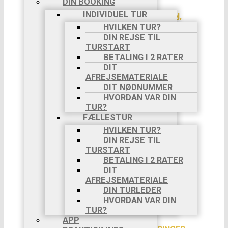
DIN BOOKING
2025
INDIVIDUEL TUR
AMALFIKYSTEN,
8 DAGE,
HVILKEN TUR?
18/10-
DIN REJSE TIL
25/10
TURSTART
TURE PÅ EGEN HÅND
BETALING I 2 RATER
OM TURE PÅ
DIT
EGEN HÅND
AFREJSEMATERIALE
SE TURE PÅ
DIT NØDNUMMER
EGEN HÅND
HVORDAN VAR DIN
PILGRIMSVANDRINGER
TUR?
CAMINO
FÆLLESTUR
FRANCES
HVILKEN TUR?
CAMINO
DIN REJSE TIL
PORTUGUES
TURSTART
VIA DI
BETALING I 2 RATER
FRANCESCO
DIT
VIA
AFREJSEMATERIALE
FRANCIGENA
DIN TURLEDER
BLOG
INFO
HVORDAN VAR DIN
AKTIVITETER
TUR?
VANDRING
APP