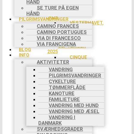
HÅND
26/7
SE TURE PÅ EGEN
AUGUST
HÅND
2025
PILGRIMSVANDRINGER
VESTERHAVET,
CAMINO FRANCES
3 DAGE,
CAMINO PORTUGUES
29/8-
VIA DI FRANCESCO
31/8
VIA FRANCIGENA
SEPTEMBER
BLOG
2025
INFO
CINQUE
AKTIVITETER
TERRE, 8
DAGE, 5/9-
VANDRING
12/9
PILGRIMSVANDRINGER
CAMINO
CYKELTURE
FRANCES,
TØMMERFLÅDE
8 DAGE,
KANOTURE
6/9-13/9
FAMILIETURE
CAMINO
VANDRING MED HUND
FRANCES,
VANDRING MED ÆSEL
8 DAGE,
VANDRING I
20/9-
DANMARK
27/9
SVÆRHEDSGRADER
OKTOBER