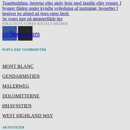
Teambuilding, herretur eller aktiv ferie med familie eller venner. I
bygger flåden under kyndig vejledning af instruktør, hvorefter I
begiver jer afsted på jeres egen færd.
Se vores ture på tømmerflåde her
FØLG OS PÅ VORES SOCIALE MEDIER
acebook
Instagram
POPULÆRE VANDRERUTER
MONT BLANC
GENDARMSTIEN
MALERWEG
DOLOMITTERNE
ØHAVSSTIEN
WEST HIGHLAND WAY
AKTIVITETER