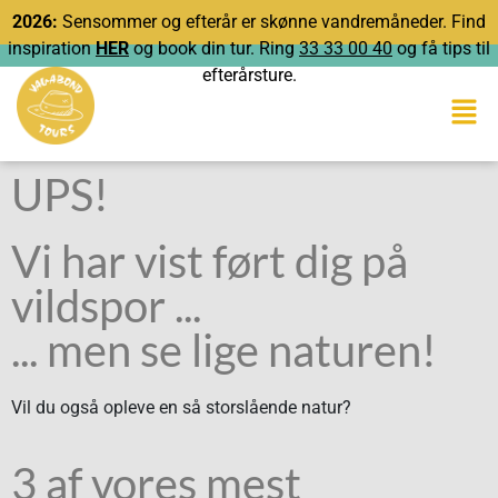
2026:
Sensommer og efterår er skønne vandremåneder. Find
inspiration
HER
og book din tur. Ring
33 33 00 40
og få tips til
efterårsture.
UPS!
Vi har vist ført dig på
vildspor ...
... men se lige naturen!
Vil du også opleve en så storslående natur?
3 af vores mest