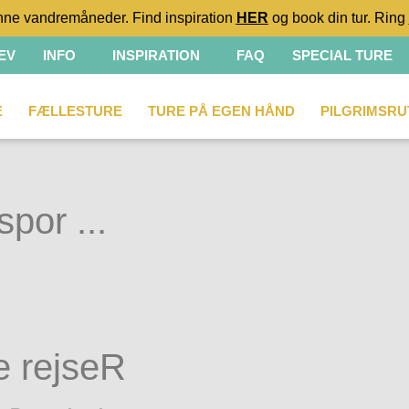
ne vandremåneder. Find inspiration
HER
og book din tur. Ring
EV
INFO
INSPIRATION
FAQ
SPECIAL TURE
E
FÆLLESTURE
TURE PÅ EGEN HÅND
PILGRIMSRU
spor ...
e rejseR