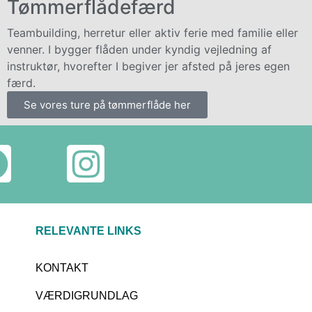
Tømmerflådefærd
Teambuilding, herretur eller aktiv ferie med familie eller
venner. I bygger flåden under kyndig vejledning af
instruktør, hvorefter I begiver jer afsted på jeres egen
færd.
Se vores ture på tømmerflåde her
RELEVANTE LINKS
KONTAKT
VÆRDIGRUNDLAG