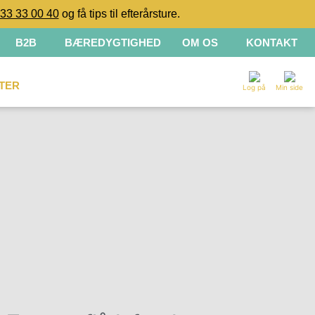
33 33 00 40
og få tips til efterårsture.
B2B
BÆREDYGTIGHED
OM OS
KONTAKT
TER
Log på
Min side