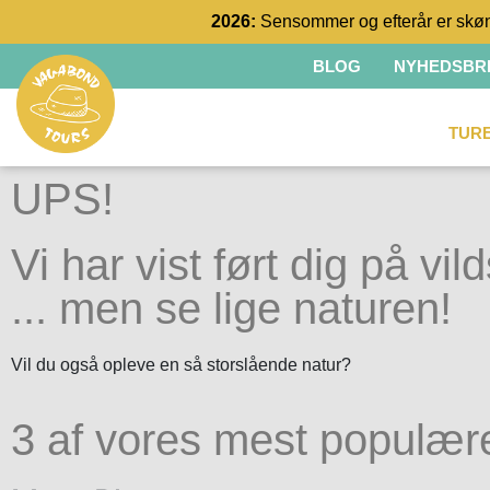
2026:
Sensommer og efterår er skøn
BLOG
NYHEDSBR
TUR
UPS!
Vi har vist ført dig på vild
... men se lige naturen!
Vil du også opleve en så storslående natur?
3 af vores mest populær