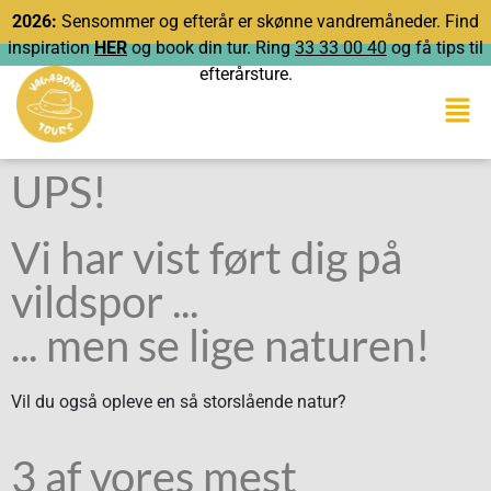
2026:
Sensommer og efterår er skønne vandremåneder. Find
inspiration
HER
og book din tur. Ring
33 33 00 40
og få tips til
efterårsture.
UPS!
Vi har vist ført dig på
vildspor ...
... men se lige naturen!
Vil du også opleve en så storslående natur?
3 af vores mest