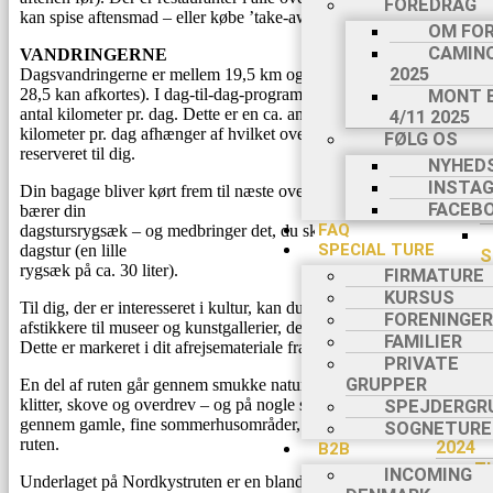
FOREDRAG
kan spise aftensmad – eller købe ’take-away’.
P
OM FO
CAMINO
VANDRINGERNE
2025
Dagsvandringerne er mellem 19,5 km og 28,5 (den lange tur på
28,5 kan afkortes). I dag-til-dag-programmet er der angivet et
MONT 
antal kilometer pr. dag. Dette er en ca. angivelse, idet antallet af
4/11 2025
kilometer pr. dag afhænger af hvilket overnatningssted, der er
FØLG OS
reserveret til dig.
NYHED
C
INSTA
Din bagage bliver kørt frem til næste overnatningssted, så du kun
R
FACEB
bærer
din
FAQ
dagstursrygsæk – og medbringer det, du skal bruge på din
SPECIAL TURE
dagstur (en lille
S
rygsæk på ca. 30 liter).
FIRMATURE
KURSUS
Til dig, der er interesseret i kultur, kan du flere steder små
FORENINGER
K
afstikkere til museer og kunstgallerier, der ligger tæt på ruten.
FAMILIER
G
Dette er markeret i dit afrejsemateriale fra Vagabond Tours.
PRIVATE
INSPIRAT
N
GRUPPER
En del af ruten går gennem smukke naturområder – plantager,
2025
klitter, skove og overdrev – og på nogle strækninger går ruten
SPEJDERGR
gennem gamle, fine sommerhusområder, der ligger langs dele af
N
SOGNETURE
ruten.
2024
B2B
T
INCOMING
Underlaget på Nordkystruten er en blanding af grusstier,
N