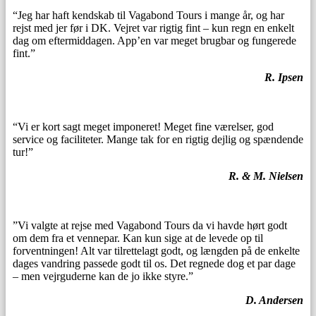
“Jeg har haft kendskab til Vagabond Tours i mange år, og har
rejst med jer før i DK. Vejret var rigtig fint – kun regn en enkelt
dag om eftermiddagen. App’en var meget brugbar og fungerede
fint.”
R. Ipsen
“Vi er kort sagt meget imponeret! Meget fine værelser, god
service og faciliteter. Mange tak for en rigtig dejlig og spændende
tur!”
R. & M. Nielsen
”Vi valgte at rejse med Vagabond Tours da vi havde hørt godt
om dem fra et vennepar. Kan kun sige at de levede op til
forventningen! Alt var tilrettelagt godt, og længden på de enkelte
dages vandring passede godt til os. Det regnede dog et par dage
– men vejrguderne kan de jo ikke styre.”
D. Andersen