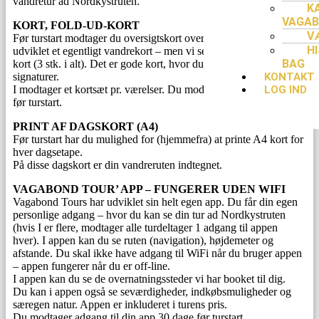
vandretur ad Nordkystruten.
K
VAGAB
KORT, FOLD-UD-KORT
V
Før turstart modtager du oversigtskort over området. Der er ikke
H
udviklet et egentligt vandrekort – men vi sender dig de bedste
BAG
kort (3 stk. i alt). Det er gode kort, hvor du kan se området og
signaturer.
KONTAKT
I modtager et kortsæt pr. værelser. Du modtager kortene 30 dage
LOG IND
før turstart.
PRINT AF DAGSKORT (A4)
Før turstart har du mulighed for (hjemmefra) at printe A4 kort for
hver dagsetape.
På disse dagskort er din vandreruten indtegnet.
VAGABOND TOUR’ APP – FUNGERER UDEN WIFI
Vagabond Tours har udviklet sin helt egen app. Du får din egen
personlige adgang – hvor du kan se din tur ad Nordkystruten
(hvis I er flere, modtager alle turdeltager 1 adgang til appen
hver). I appen kan du se ruten (navigation), højdemeter og
afstande. Du skal ikke have adgang til WiFi når du bruger appen
– appen fungerer når du er off-line.
I appen kan du se de overnatningssteder vi har booket til dig.
Du kan i appen også se seværdigheder, indkøbsmuligheder og
særegen natur. Appen er inkluderet i turens pris.
Du modtager adgang til din app 30 dage før turstart