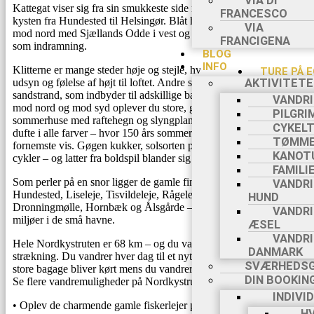
VIA DI
2
Kattegat viser sig fra sin smukkeste side når du vandrer langs
FRANCESCO
kysten fra Hundested til Helsingør. Blåt hav så langt øjet rækker
VIA
mod nord med Sjællands Odde i vest og Kullen (Sverige) i øst
FRANCIGENA
som indramning.
BLOG
INFO
Klitterne er mange steder høje og stejle, hvilket giver fornemt
TURE PÅ 
udsyn og følelse af højt til loftet. Andre steder er der den fineste
AKTIVITETE
O
sandstrand, som indbyder til adskillige badeture. Havet ligger
EGEN 
VANDR
mod nord og mod syd oplever du store, gamle, smukke
S
PILGRI
sommerhuse med raftehegn og slyngplanter med blomster og
EGEN 
CYKEL
dufte i alle farver – hvor 150 års sommerhusarkitektur udstilles på
PILGRIMS
TØMME
fornemste vis. Gøgen kukker, solsorten pifter – børn gynger og
C
KANOT
cykler – og latter fra boldspil blander sig med fuglesang.
FRANC
FAMILI
C
Som perler på en snor ligger de gamle fine fiskerlejer –
VANDR
PORT
Hundested, Liseleje, Tisvildeleje, Rågeleje, Gilleleje,
HUND
VI
Dronningmølle, Hornbæk og Ålsgårde – alle med hyggelige
VANDR
FRAN
miljøer i de små havne.
ÆSEL
VI
VANDRI
Hele Nordkystruten er 68 km – og du vandrer her den fulde
FRANC
DANMARK
strækning. Du vandrer hver dag til et nyt overnatningssted og din
BLOG
SVÆRHEDSG
store bagage bliver kørt mens du vandrer.
INFO
DIN BOOKIN
Se flere vandremuligheder på Nordkystruten
her.
A
INDIVI
• Oplev de charmende gamle fiskerlejer på Sjællands nordkyst
HV