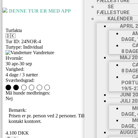
FÆLLESTURE
SE
DENNE TUR ER MED APP
FÆLLESTURE
KALENDER
APRIL 
Turfakta
AM
🇩🇰
DAGE, 
Tur ID: 24NOR-4
C
Turtype: Individual
8 DAGE
Vandreture
MAJ 20
Hvornår:
30 apr-30 sep
C
Varighed:
8 DAGE
4 dage / 3 nætter
C
Sværhedsgrad:
PORTU
2
19/5-2
Må hunde medbringes:
JUNI 2
Nej
JULI 20
MO
Bemærk:
DAGE, 
Prisen er pr. person ved 2 personer. Tillæg for solorejsende -
MO
kontakt kontoret.
DAGE, 
AUGUST
4.100 DKK