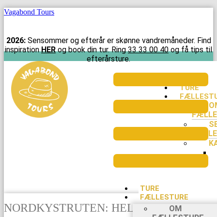
Vagabond Tours
2026:
Sensommer og efterår er skønne vandremåneder. Find
inspiration
HER
og book din tur. Ring
33 33 00 40
og få tips til
efterårsture.
TURE
FÆLLEST
O
FÆLLE
S
FÆLLE
K
TURE
FÆLLESTURE
NORDKYSTRUTEN: HELE RUTEN
OM