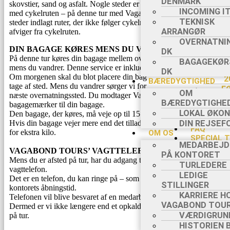
DENMARK
skovstier, sand og asfalt. Nogle steder er ruten sammenfaldende
F
INCOMING I
med cykelruten – på denne tur med Vagabond Tours har vi flere
TEKNISK
steder indlagt ruter, der ikke følger cykelruten – og dermed
F
ARRANGØR
afviger fra cykelruten.
OVERNATNIN
1
DIN BAGAGE KØRES MENS DU VANDRER
DK
På denne tur køres din bagage mellem overnatningsstederne –
BAGAGEKØR
mens du vandrer. Denne service er inkluderet i turens pris.
B
DK
Om morgenen skal du blot placere din bagage på et aftalt sted og
2
BÆREDYGTIGHED
tage af sted. Mens du vandrer sørger vi for at flytte din bagage til
F
OM
næste overnatningssted. Du modtager Vagabond Tours særlige
BÆREDYGTIGHE
bagagemærker til din bagage.
LOKAL ØKO
Den bagage, der køres, må veje op til 15 kg.
Hvis din bagage vejer mere end det tilladte, opkræves et gebyr
DIN REJSEF
FAQ
for ekstra kilo.
OM OS
SPECIAL 
MEDARBEJD
F
VAGABOND TOURS’ VAGTTELEFON
PÅ KONTORET
K
Mens du er afsted på tur, har du adgang til Vagabond Tours’
TURLEDERE
F
vagttelefon.
LEDIGE
F
Det er en telefon, du kan ringe på – som er åben uden for
STILLINGER
kontorets åbningstid.
P
KARRIERE H
Telefonen vil blive besvaret af en medarbejder i Vagabond Tours.
GRUP
VAGABOND TOU
Dermed er vi ikke længere end et opkald væk – når du er afsted
S
VÆRDIGRUN
på tur.
S
HISTORIEN 
B2B