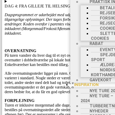
PRAKTISK I
DAG 4: FRA GILLEJE TIL HELSINGØR
BETAL
REJSE
Dagsprogrammet er udarbejdet med udgangspunkt i de senest
FORSIK
tilgængelige oplysninger. Der tages forbehold for
REJSE
ændringer.
Koden ovenfor i parentes viser de måltider, som er
COOKIE
inkluderet (Morgenmad/Frokost/Aftensmad), idet (-) betyder ikke-
inkluderet.
SLETT
COOKIES
RABAT
EVENT
OVERNATNING
SPEJD
På turen vandrer du hver dag til et nyt overnatningssted. Du
SPORT
overnatter i dobbeltværelse på lokale hoteller og badehoteller.
Enkeltværelser kan bestilles mod tillæg.
ÆLDRE
NORDI
Alle overnatningssteder ligger på ruten. Overnatningsstederne
KORTHAND
varierer i standard. Nogle steder er værelset med eget bad og
GAVEKORT
toilet, andre steder med delt bad og toilet. Fælles for alle
INSPIRATION
overnatningssteder er det gode værtskab, og at værterne vil gøre
NYE TURE 2
deres bedste for, at du får en god oplevelse.
NYE TURE –
FORPLEJNING
2024
Turen er inklusive morgenmad alle dage. Frokostmadpakke kan
TURBERETN
bestilles på overnatningsstedet alle steder (husk at give besked
NYHEDER
A
aftenen før). Der er restauranter i alle overnatningsbyer, hvor man