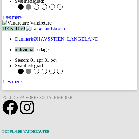
Sværhedsgrad:
Læs mere
Vandreture
DKK 4150
Danmark
ØHAVSSTIEN: LANGELAND
individual
5 dage
Sæson: 01 apr-31 oct
Sværhedsgrad:
Læs mere
FØLG OS PÅ VORES SOCIALE MEDIER
POPULÆRE VANDRERUTER