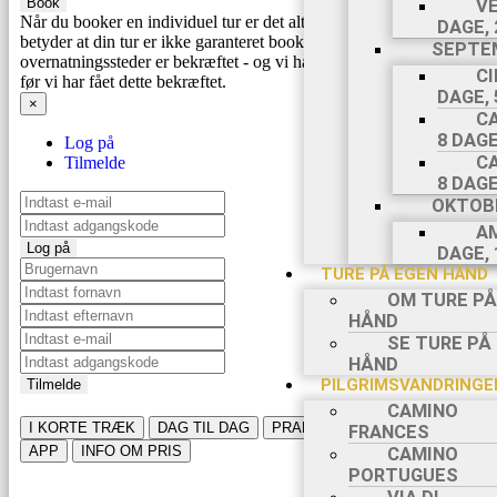
Book
VE
Når du booker en individuel tur er det altid på forespørgsel. Det
DAGE, 
betyder at din tur er ikke garanteret booket før alle
SEPTE
2
overnatningssteder er bekræftet - og vi hæver ikke din betaling
CI
før vi har fået dette bekræftet.
DAGE, 
×
C
8 DAGE
Log på
C
Tilmelde
8 DAGE
2
OKTOBE
AM
Log på
DAGE, 
TURE PÅ EGEN HÅND
OM TURE PÅ
HÅND
SE TURE PÅ
HÅND
PILGRIMSVANDRINGE
Tilmelde
CAMINO
I KORTE TRÆK
DAG TIL DAG
PRAKTISKE DETALJER
FRANCES
APP
INFO OM PRIS
CAMINO
PORTUGUES