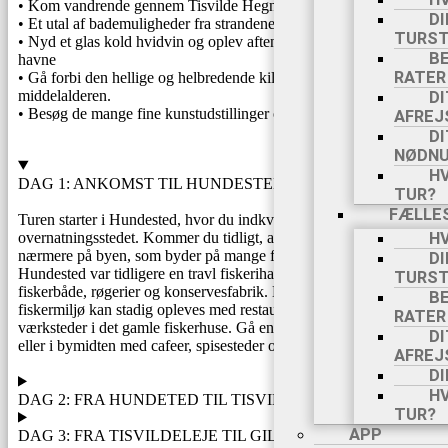
• Kom vandrende gennem Tisvilde Hegn
DI
• Et utal af bademuligheder fra strandene undervejs
TURS
• Nyd et glas kold hvidvin og oplev aftenstemningen i de små
BE
havne
RATER
• Gå forbi den hellige og helbredende kilde Helene – kendt fra
middelalderen.
DI
• Besøg de mange fine kunstudstillinger og gallerier undervejs
AFREJ
M
DI
NØDN
M
H
DAG 1: ANKOMST TIL HUNDESTED
TUR?
I
FÆLLE
S
Turen starter i Hundested, hvor du indkvarteres på
D
overnatningsstedet. Kommer du tidligt, anbefaler vi, at du ser
HV
nærmere på byen, som byder på mange fine oplevelser.
DI
T
Hundested var tidligere en travl fiskerihavn med lodsstation,
TURS
fiskerbåde, røgerier og konservesfabrik. En del af det gamle
BE
fiskermiljø kan stadig opleves med restauranter og arbejdende
RATER
værksteder i det gamle fiskerhuse. Gå en tur på lystbådehavnen –
DI
eller i bymidten med cafeer, spisesteder og gallerier. (-/-/-)
AFREJ
DI
H
DAG 2: FRA HUNDETED TIL TISVILDELEJE
TUR?
APP
DAG 3: FRA TISVILDELEJE TIL GILLEJEJE