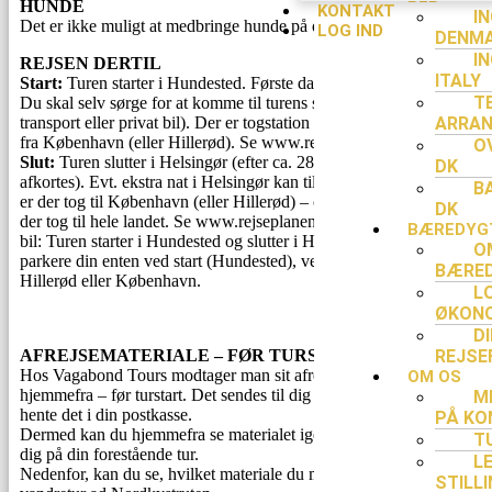
HUNDE
KONTAKT
I
Det er ikke muligt at medbringe hunde på denne tur.
LOG IND
DENM
I
REJSEN DERTIL
ITALY
Start:
Turen starter i Hundested. Første dag er en ankomstdag.
T
Du skal selv sørge for at komme til turens startsted (med offentlig
transport eller privat bil). Der er togstation i Hundested – med tog
ARRA
fra København (eller Hillerød). Se www.rejseplanen.dk
O
Slut:
Turen slutter i Helsingør (efter ca. 28,5 km vandring, kan
DK
afkortes). Evt. ekstra nat i Helsingør kan tilkøbes. Fra Helsingør
B
er der tog til København (eller Hillerød) – og fra København er
DK
der tog til hele landet. Se www.rejseplanen.dk. Hvis du kommer i
BÆREDYG
bil: Turen starter i Hundested og slutter i Helsingør. Du kan
O
parkere din enten ved start (Hundested), ved slut (Helsingør) –
BÆRED
Hillerød eller København.
L
ØKON
D
AFREJSEMATERIALE – FØR TURSTART
REJSE
Hos Vagabond Tours modtager man sit afrejsemateriale til turen
OM OS
hjemmefra – før turstart. Det sendes til dig pr. post og du kan
M
hente det i din postkasse.
PÅ KO
Dermed kan du hjemmefra se materialet igennem og forberede
T
dig på din forestående tur.
L
Nedenfor, kan du se, hvilket materiale du modtager til denne
STILL