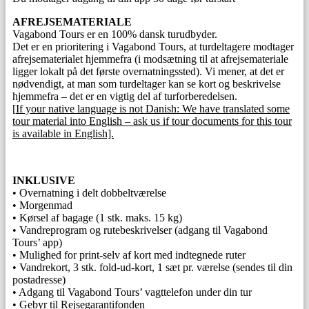
AFREJSEMATERIALE
Vagabond Tours er en 100% dansk turudbyder.
Det er en prioritering i Vagabond Tours, at turdeltagere modtager
afrejsematerialet hjemmefra (i modsætning til at afrejsemateriale
ligger lokalt på det første overnatningssted). Vi mener, at det er
nødvendigt, at man som turdeltager kan se kort og beskrivelse
hjemmefra – det er en vigtig del af turforberedelsen.
[
If your native language is not Danish: We have translated some
tour material into English – ask us if tour documents for this tour
is available in English].
INKLUSIVE
• Overnatning i delt dobbeltværelse
• Morgenmad
• Kørsel af bagage (1 stk. maks. 15 kg)
• Vandreprogram og rutebeskrivelser (adgang til Vagabond
Tours’ app)
• Mulighed for print-selv af kort med indtegnede ruter
• Vandrekort, 3 stk. fold-ud-kort, 1 sæt pr. værelse (sendes til din
postadresse)
• Adgang til Vagabond Tours’ vagttelefon under din tur
• Gebyr til Rejsegarantifonden