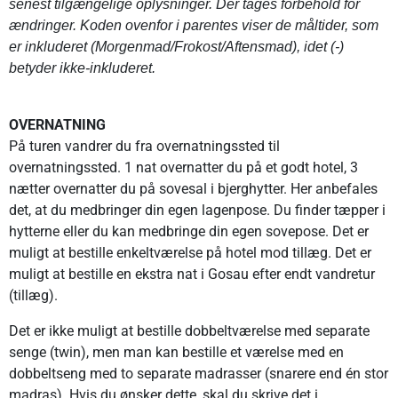
senest tilgængelige oplysninger. Der tages forbehold for
ændringer.
Koden ovenfor i parentes viser de måltider, som
er inkluderet (Morgenmad/Frokost/Aftensmad), idet (-)
betyder ikke-inkluderet.
OVERNATNING
På turen vandrer du fra overnatningssted til
overnatningssted. 1 nat overnatter du på et godt hotel, 3
nætter overnatter du på sovesal i bjerghytter. Her anbefales
det, at du medbringer din egen lagenpose. Du finder tæpper i
hytterne eller du kan medbringe din egen sovepose. Det er
muligt at bestille enkeltværelse på hotel mod tillæg. Det er
muligt at bestille en ekstra nat i Gosau efter endt vandretur
(tillæg).
Det er ikke muligt at bestille dobbeltværelse med separate
senge (twin), men man kan bestille et værelse med en
dobbeltseng med to separate madrasser (snarere end én stor
madras). Hvis du ønsker dette, skal du skrive det i