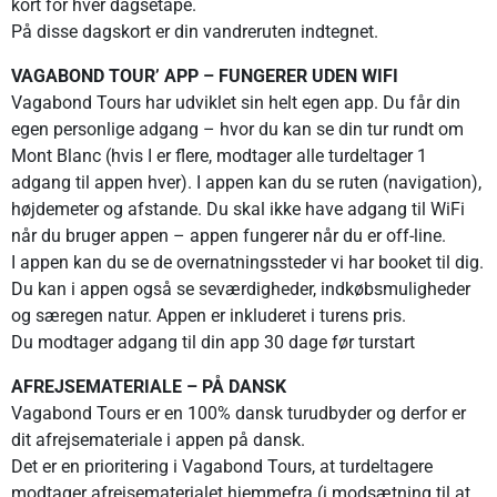
kort for hver dagsetape.
På disse dagskort er din vandreruten indtegnet.
VAGABOND TOUR’ APP – FUNGERER UDEN WIFI
Vagabond Tours har udviklet sin helt egen app. Du får din
egen personlige adgang – hvor du kan se din tur rundt om
Mont Blanc (hvis I er flere, modtager alle turdeltager 1
adgang til appen hver). I appen kan du se ruten (navigation),
højdemeter og afstande. Du skal ikke have adgang til WiFi
når du bruger appen – appen fungerer når du er off-line.
I appen kan du se de overnatningssteder vi har booket til dig.
Du kan i appen også se seværdigheder, indkøbsmuligheder
og særegen natur. Appen er inkluderet i turens pris.
Du modtager adgang til din app 30 dage før turstart
AFREJSEMATERIALE – PÅ DANSK
Vagabond Tours er en 100% dansk turudbyder og derfor er
dit afrejsemateriale i appen på dansk.
Det er en prioritering i Vagabond Tours, at turdeltagere
modtager afrejsematerialet hjemmefra (i modsætning til at