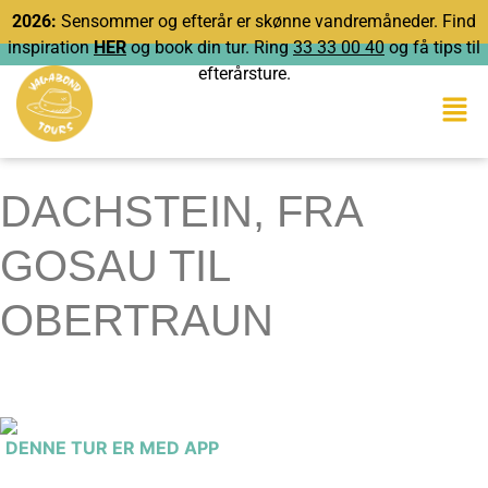
2026:
Sensommer og efterår er skønne vandremåneder. Find
inspiration
HER
og book din tur. Ring
33 33 00 40
og få tips til
efterårsture.
DACHSTEIN, FRA
GOSAU TIL
OBERTRAUN
DENNE TUR ER MED APP