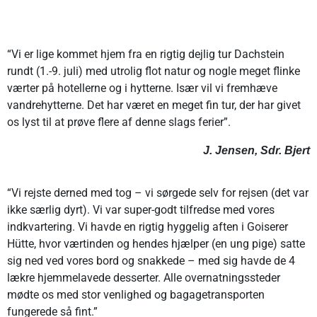
“Vi er lige kommet hjem fra en rigtig dejlig tur Dachstein
rundt (1.-9. juli) med utrolig flot natur og nogle meget flinke
værter på hotellerne og i hytterne. Især vil vi fremhæve
vandrehytterne. Det har været en meget fin tur, der har givet
os lyst til at prøve flere af denne slags ferier”.
J. Jensen, Sdr. Bjert
“Vi rejste derned med tog – vi sørgede selv for rejsen (det var
ikke særlig dyrt). Vi var super-godt tilfredse med vores
indkvartering. Vi havde en rigtig hyggelig aften i Goiserer
Hütte, hvor værtinden og hendes hjælper (en ung pige) satte
sig ned ved vores bord og snakkede – med sig havde de 4
lækre hjemmelavede desserter. Alle overnatningssteder
mødte os med stor venlighed og bagagetransporten
fungerede så fint.”