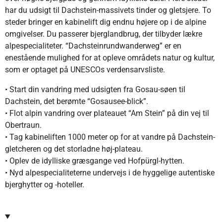
har du udsigt til Dachstein-massivets tinder og gletsjere. To
steder bringer en kabinelift dig endnu højere op i de alpine
omgivelser. Du passerer bjerglandbrug, der tilbyder lækre
alpespecialiteter. “Dachsteinrundwanderweg” er en
enestående mulighed for at opleve områdets natur og kultur,
som er optaget på UNESCOs verdensarvsliste.
• Start din vandring med udsigten fra Gosau-søen til
Dachstein, det berømte “Gosausee-blick”.
• Flot alpin vandring over plateauet “Am Stein” på din vej til
Obertraun.
• Tag kabineliften 1000 meter op for at vandre på Dachstein-
gletcheren og det storladne høj-plateau.
• Oplev de idylliske græsgange ved Hofpürgl-hytten.
• Nyd alpespecialiteterne undervejs i de hyggelige autentiske
bjerghytter og -hoteller.