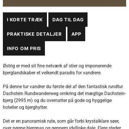
I KORTE TRÆK
DAG TIL DAG
PRAKTISKE DETALJER
APP
INFO OM PRIS
Østrig er med sit fine netværk af stier og imponerende
bjerglandskaber et velkendt paradis for vandrere.
På denne tur vandrer du første del af den fantastisk rundtur
Dachstein Rundwanderweg omkring det mægtige Dachstein-
bjerg (2995 m) og du overnatter på gode og hyggelige
hoteller og bjerghytter.
Det er en panoramisk rute, som går forbi krystalklare søer,
over nøgne bjergpas og gennem idylliske dale. Flere steder