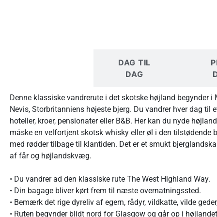
I KORTE
DAG TIL
P
TRÆK
DAG
Denne klassiske vandrerute i det skotske højland begynder i 
Nevis, Storbritanniens højeste bjerg. Du vandrer hver dag til 
hoteller, kroer, pensionater eller B&B. Her kan du nyde højl
måske en velfortjent skotsk whisky eller øl i den tilstødend
med rødder tilbage til klantiden. Det er et smukt bjerglands
af får og højlandskvæg.
• Du vandrer ad den klassiske rute The West Highland Way.
• Din bagage bliver kørt frem til næste overnatningssted.
• Bemærk det rige dyreliv af egern, rådyr, vildkatte, vilde ged
• Ruten begynder blidt nord for Glasgow og går op i højlandet 