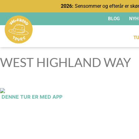
2026:
Sensommer og efterår er skøn
BLOG
NYH
TU
WEST HIGHLAND WAY
DENNE TUR ER MED APP