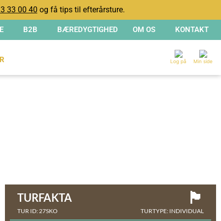
3 33 00 40
og få tips til efterårsture.
E
B2B
BÆREDYGTIGHED
OM OS
KONTAKT
R
Log på
Min side
🏴󠁧󠁢󠁳󠁣󠁴󠁿
TURFAKTA
TUR ID: 27SKO
TURTYPE: INDIVIDUAL