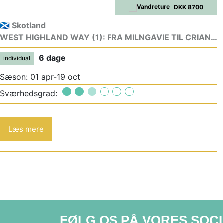
DKK 8700
🏴󠁧󠁢󠁳󠁣󠁴󠁿 Skotland
WEST HIGHLAND WAY (1): FRA MILNGAVIE TIL CRIANLARICH
6 dage
individual
Sæson: 01 apr-19 oct
Sværhedsgrad:
Læs mere
FØLG OS PÅ VORES SOC