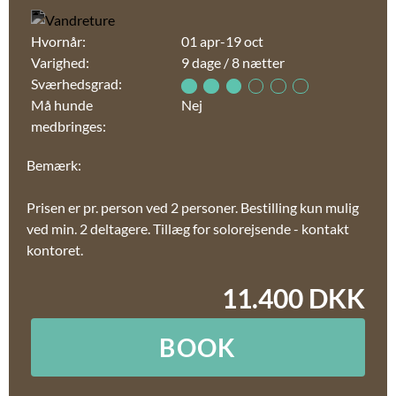
Hvornår:
01 apr-19 oct
Varighed:
9 dage / 8 nætter
Sværhedsgrad:
Må hunde
Nej
medbringes:
Bemærk:
Prisen er pr. person ved 2 personer. Bestilling kun mulig
ved min. 2 deltagere. Tillæg for solorejsende - kontakt
kontoret.
11.400 DKK
BOOK