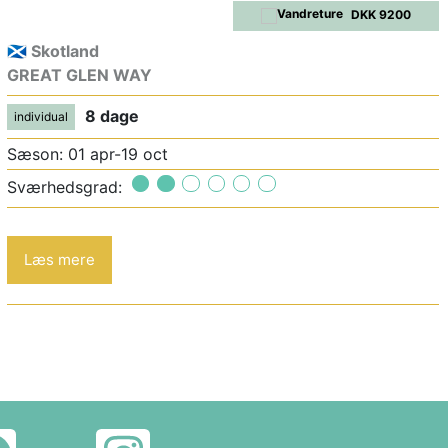
DKK 9200
🏴󠁧󠁢󠁳󠁣󠁴󠁿 Skotland
GREAT GLEN WAY
8 dage
individual
Sæson: 01 apr-19 oct
Sværhedsgrad:
Læs mere