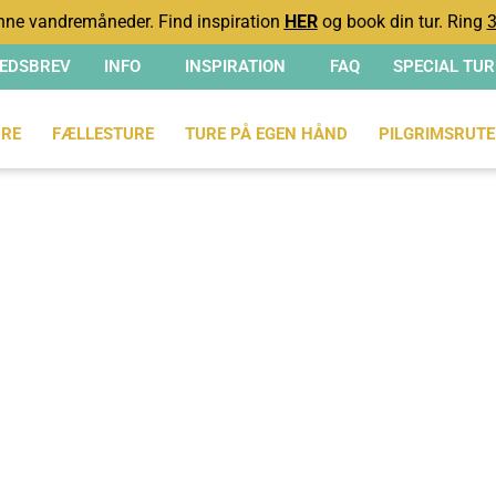
ne vandremåneder. Find inspiration
HER
og book din tur. Ring
3
EDSBREV
INFO
INSPIRATION
FAQ
SPECIAL TUR
RE
FÆLLESTURE
TURE PÅ EGEN HÅND
PILGRIMSRUTE