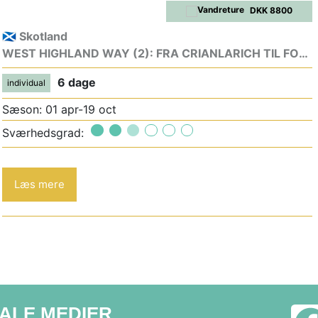
DKK 8800
🏴󠁧󠁢󠁳󠁣󠁴󠁿 Skotland
WEST HIGHLAND WAY (2): FRA CRIANLARICH TIL FORT WILLIAM
6 dage
individual
Sæson: 01 apr-19 oct
Sværhedsgrad:
Læs mere
IALE MEDIER