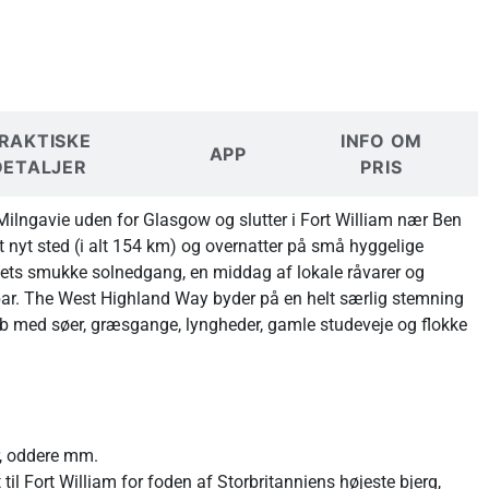
RAKTISKE
INFO OM
APP
DETALJER
PRIS
Milngavie uden for Glasgow og slutter i Fort William nær Ben
et nyt sted (i alt 154 km) og overnatter på små hyggelige
andets smukke solnedgang, en middag af lokale råvarer og
e bar. The West Highland Way byder på en helt særlig stemning
kab med søer, græsgange, lyngheder, gamle studeveje og flokke
er, oddere mm.
til Fort William for foden af Storbritanniens højeste bjerg,