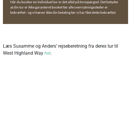
Når du booker en individuel tur er det altid på forespørgsel. Det betyder
at din tur er ikke garanteret booket før alle overnatningssteder er
bekræftet - og vi hæver ikke din betaling før vi har fået dette bekræftet.
Læs Susamme og Anders’ rejseberetning fra deres tur til
West Highland Way
her
.