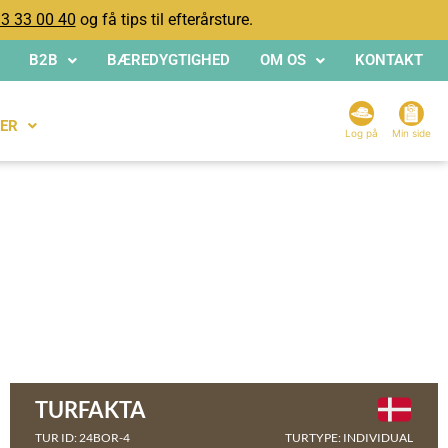
3 33 00 40
og få tips til efterårsture.
B2B
BÆREDYGTIGHED
OM OS
KONTAKT
ER
Log på
Min side
TURFAKTA
TUR ID: 24BOR-4
TURTYPE: INDIVIDUAL