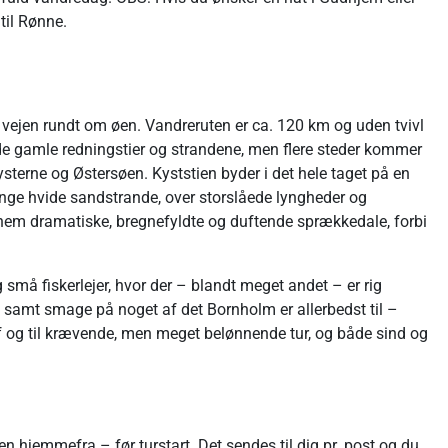
til Rønne.
 vejen rundt om øen. Vandreruten er ca. 120 km og uden tvivl
de gamle redningstier og strandene, men flere steder kommer
sterne og Østersøen. Kyststien byder i det hele taget på en
ange hvide sandstrande, over storslåede lyngheder og
nnem dramatiske, bregnefyldte og duftende sprækkedale, forbi
må fiskerlejer, hvor der – blandt meget andet – er rig
 samt smage på noget af det Bornholm er allerbedst til –
af og til krævende, men meget belønnende tur, og både sind og
 hjemmefra – før turstart. Det sendes til dig pr. post og du