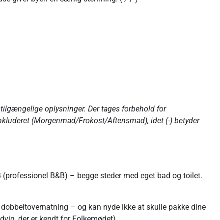
lgængelige oplysninger. Der tages forbehold for
inkluderet (Morgenmad/Frokost/Aftensmad), idet (-) betyder
B (professionel B&B) – begge steder med eget bad og toilet.
u dobbeltovernatning – og kan nyde ikke at skulle pakke dine
vig, der er kendt for Folkemødet).