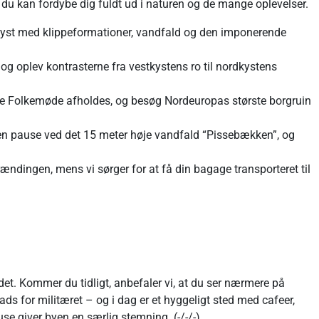
å du kan fordybe dig fuldt ud i naturen og de mange oplevelser.
kyst med klippeformationer, vandfald og den imponerende
og oplev kontrasterne fra vestkystens ro til nordkystens
ige Folkemøde afholdes, og besøg Nordeuropas største borgruin
en pause ved det 15 meter høje vandfald “Pissebækken”, og
ndingen, mens vi sørger for at få din bagage transporteret til
det. Kommer du tidligt, anbefaler vi, at du ser nærmere på
lads for militæret – og i dag er et hyggeligt sted med cafeer,
e giver byen en særlig stemning. (-/-/-)