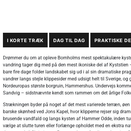
I KORTE TRÆK
DAG TIL DAG
PRAKTISKE D
Drømmer du om at opleve Bornholms mest spektakulære kystna
vandring tager dig med på den mest ikoniske del af Kyststien – 
bare fire dage folder landskabet sig ud i al sin dramatiske pr
vandrer langs stejle klippesider med udsigt helt til Sverige, og
Nordeuropas største borgruin, Hammershus. Undervejs kommer
Sandvig – sidstnævnte kendt som rammen om det årlige Fol
Strækningen byder på noget af det mest varierede terræn, øen ha
barske skønhed ved Jons Kapel, hvor klipperne rejser sig dra
brusende vandfald og langs kysten af Hammer Odde, inden tur
vælge at slutte turen eller forlænge opholdet med en ekstra nat