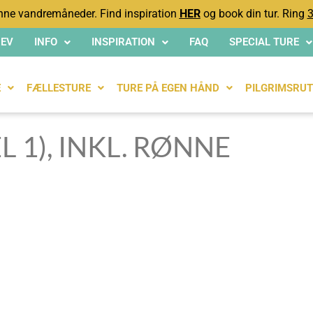
ne vandremåneder. Find inspiration
HER
og book din tur. Ring
3
EV
INFO
INSPIRATION
FAQ
SPECIAL TURE
E
FÆLLESTURE
TURE PÅ EGEN HÅND
PILGRIMSRUT
1), INKL. RØNNE