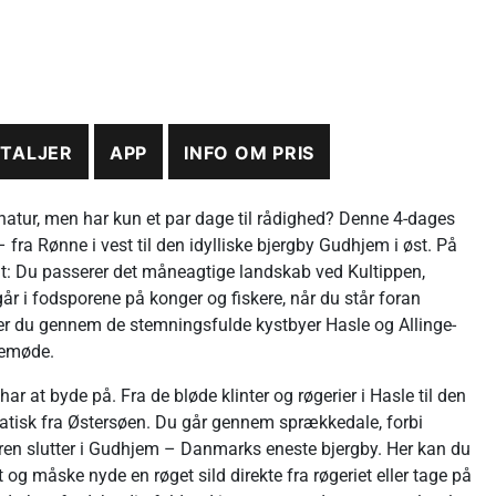
ETALJER
APP
INFO OM PRIS
tur, men har kun et par dage til rådighed? Denne 4-dages
fra Rønne i vest til den idylliske bjergby Gudhjem i øst. På
agt: Du passerer det måneagtige landskab ved Kultippen,
 går i fodsporene på konger og fiskere, når du står foran
 du gennem de stemningsfulde kystbyer Hasle og Allinge-
kemøde.
r at byde på. Fra de bløde klinter og røgerier i Hasle til den
matisk fra Østersøen. Du går gennem sprækkedale, forbi
en slutter i Gudhjem – Danmarks eneste bjergby. Her kan du
 og måske nyde en røget sild direkte fra røgeriet eller tage på