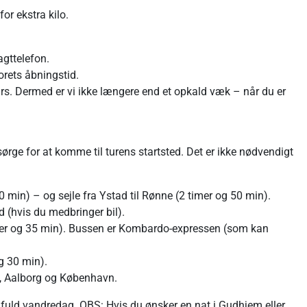
or ekstra kilo.
agttelefon.
orets åbningstid.
rs. Dermed er vi ikke længere end et opkald væk – når du er
sørge for at komme til turens startsted. Det er ikke nødvendigt
min) – og sejle fra Ystad til Rønne (2 timer og 50 min).
d (hvis du medbringer bil).
er og 35 min). Bussen er Kombardo-expressen (som kan
g 30 min).
d, Aalborg og København.
fuld vandredag. OBS: Hvis du ønsker en nat i Gudhjem eller