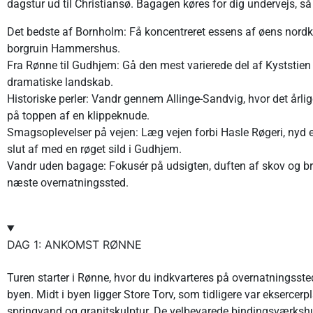
dagstur ud til Christiansø. Bagagen køres for dig undervejs, s
Det bedste af Bornholm: Få koncentreret essens af øens nord
borgruin Hammershus.
Fra Rønne til Gudhjem: Gå den mest varierede del af Kyststien 
dramatiske landskab.
Historiske perler: Vandr gennem Allinge-Sandvig, hvor det årl
på toppen af en klippeknude.
Smagsoplevelser på vejen: Læg vejen forbi Hasle Røgeri, nyd 
slut af med en røget sild i Gudhjem.
Vandr uden bagage: Fokusér på udsigten, duften af skov og bræ
næste overnatningssted.
DAG 1: ANKOMST RØNNE
Turen starter i Rønne, hvor du indkvarteres på overnatningsste
byen. Midt i byen ligger Store Torv, som tidligere var eksercerp
springvand og granitskulptur. De velbevarede bindingsværkshus