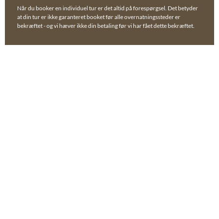
Når du booker en individuel tur er det altid på forespørgsel. Det betyder
at din tur er ikke garanteret booket før alle overnatningssteder er
bekræftet - og vi hæver ikke din betaling før vi har fået dette bekræftet.