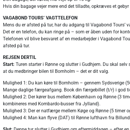
Hvis din bagage vejer mere end det tilladte, opkræves et gebyr f
VAGABOND TOURS’ VAGTTELEFON
Mens du er afsted på tur, har du adgang til Vagabond Tours’ v
Det er en telefon, du kan ringe på – som er åben uden for kont
Telefonen vil blive besvaret af en medarbejder i Vagabond Tou
afsted på tur.
REJSEN DERTIL
Start:
Turen starter i Rønne og slutter i Gudhjem. Du skal selv 
at du medbringer bilen til Bornholm – det er dit valg.
Mulighed 1: Du kan køre til Bornholm – gennem Sydsverige (50 
Mange daglige færgeafgang. Book din færgebillet (t/r) i god ti
Mulighed 2: Der kører bus mellem København og Rønne (3 tim
kombineres med Kombardo-busser fra Jylland).
Mulighed 3: Der er natfærge mellem Køge og Rønne (5 timer o
Mulighed 4: Man kan flyve (DAT) til Rønne lufthavn fra Billun
Slut:
Denne tur slutter i Gudhjem om eftermiddagen – efter en 