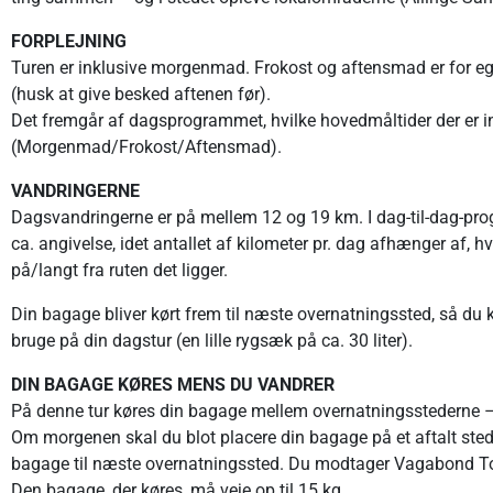
FORPLEJNING
Turen er inklusive morgenmad. Frokost og aftensmad er for e
(husk at give besked aftenen før).
Det fremgår af dagsprogrammet, hvilke hovedmåltider der er inklu
(Morgenmad/Frokost/Aftensmad).
VANDRINGERNE
Dagsvandringerne er på mellem 12 og 19 km. I dag-til-dag-progr
ca. angivelse, idet antallet af kilometer pr. dag afhænger af, hv
på/langt fra ruten det ligger.
Din bagage bliver kørt frem til næste overnatningssted, så du
bruge på din dagstur (en lille rygsæk på ca. 30 liter).
DIN BAGAGE KØRES MENS DU VANDRER
På denne tur køres din bagage mellem overnatningsstederne – m
Om morgenen skal du blot placere din bagage på et aftalt sted o
bagage til næste overnatningssted. Du modtager Vagabond To
Den bagage, der køres, må veje op til 15 kg.