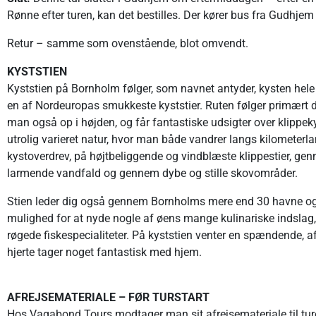
Rønne efter turen, kan det bestilles. Der kører bus fra Gudhjem 
Retur – samme som ovenstående, blot omvendt.
KYSTSTIEN
Kyststien på Bornholm følger, som navnet antyder, kysten hele
en af Nordeuropas smukkeste kyststier. Ruten følger primært 
man også op i højden, og får fantastiske udsigter over klippeky
utrolig varieret natur, hvor man både vandrer langs kilometerl
kystoverdrev, på højtbeliggende og vindblæste klippestier, ge
larmende vandfald og gennem dybe og stille skovområder.
Stien leder dig også gennem Bornholms mere end 30 havne og s
mulighed for at nyde nogle af øens mange kulinariske indslag,
røgede fiskespecialiteter. På kyststien venter en spændende, 
hjerte tager noget fantastisk med hjem.
AFREJSEMATERIALE – FØR TURSTART
Hos Vagabond Tours modtager man sit afrejsemateriale til turen